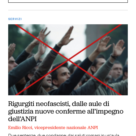
SERVIZI
Rigurgiti neofascisti, dalle aule di
giustizia nuove conferme all’impegno
dell’ANPI
Emilio Ricci, vicepresidente nazionale ANPI
Due sentenze, due condanne: dai saluti romani in un’aula