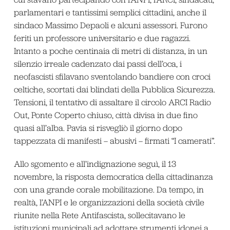
parlamentari e tantissimi semplici cittadini, anche il
sindaco Massimo Depaoli e alcuni assessori. Furono
feriti un professore universitario e due ragazzi.
Intanto a poche centinaia di metri di distanza, in un
silenzio irreale cadenzato dai passi dell’oca, i
neofascisti sfilavano sventolando bandiere con croci
celtiche, scortati dai blindati della Pubblica Sicurezza.
Tensioni, il tentativo di assaltare il circolo ARCI Radio
Out, Ponte Coperto chiuso, città divisa in due fino
quasi all’alba. Pavia si risvegliò il giorno dopo
tappezzata di manifesti – abusivi – firmati “I camerati”.
Allo sgomento e all’indignazione seguì, il 13
novembre, la risposta democratica della cittadinanza
con una grande corale mobilitazione. Da tempo, in
realtà, l’ANPI e le organizzazioni della società civile
riunite nella Rete Antifascista, sollecitavano le
istituzioni municipali ad adottare strumenti idonei a