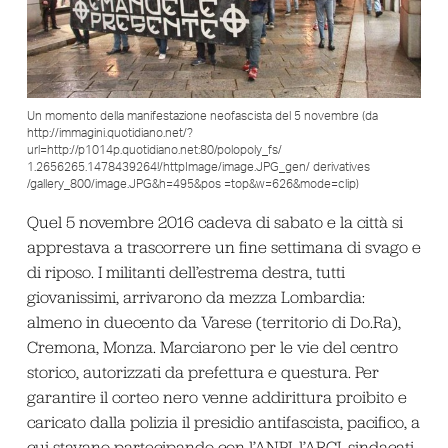
Un momento della manifestazione neofascista del 5 novembre (da
http://immagini.quotidiano.net/?
url=http://p1014p.quotidiano.net:80/polopoly_fs/
1.2656265.1478439264!/httpImage/image.JPG_gen/ derivatives
/gallery_800/image.JPG&h=495&pos =top&w=626&mode=clip)
Quel 5 novembre 2016 cadeva di sabato e la città si
apprestava a trascorrere un fine settimana di svago e
di riposo. I militanti dell’estrema destra, tutti
giovanissimi, arrivarono da mezza Lombardia:
almeno in duecento da Varese (territorio di Do.Ra),
Cremona, Monza. Marciarono per le vie del centro
storico, autorizzati da prefettura e questura. Per
garantire il corteo nero venne addirittura proibito e
caricato dalla polizia il presidio antifascista, pacifico, a
cui stavano partecipando con l’ANPI, l’ARCI, sindacati,