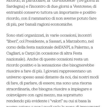
Ricordo, in particolare, la “
Garibaldeide
” (tre giorni in
Sardegna) e l’incontro di due giorni a Ventotene; di
entrambi conservo tuttora un importante e positivo
ricordo, con il rammarico di non averne potuto fare
di più, per banali ragioni economiche.
Sono stati organizzati, in varie occasioni, incontri
“liberi”, col Presidente, a Sassari, a Marzabotto, nel
corso della festa nazionale dell’ANPI, a Palermo, a
Cagliari, a Carpi (in occasione di altra Festa
nazionale). Anche di queste occasioni resta un
ricordo positivo e la sensazione che bisognerebbe
riuscire a fare di più. I giovani rappresentano un
universo spesso assai distante da noi, dai nostri modi
di fare, di parlare, di essere; ma sono una risorsa
straordinaria, che bisogna riuscire a impiegare e
coinvolgere con ogni mezzo, ma soprattutto
rendendo più evidente i “valori” su cui si basa la
nostra azione e per i quali vale la pena di impegnarsi.