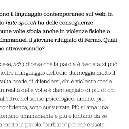
cono il linguaggio contemporaneo sul web, in
tto
hate speech
ha delle conseguenze
lcune volte sfocia anche in violenze fisiche o
 Emmanuel, il giovane rifugiato di Fermo. Quali
amo attraversando?
ncese,
ndr
) diceva che la parola è fascista: si può
oltre il linguaggio dell’odio danneggia molto il
ulta crede di difendersi, chi è violento crede
n realtà delle volte è danneggiato di più di chi
dall’altro, nel senso psicologico, umano, più
 confidenza, sono sussurrate. Più si ama una
è lontano umanamente e più è lontano da se
o molto la parola “barbaro” perché è usata