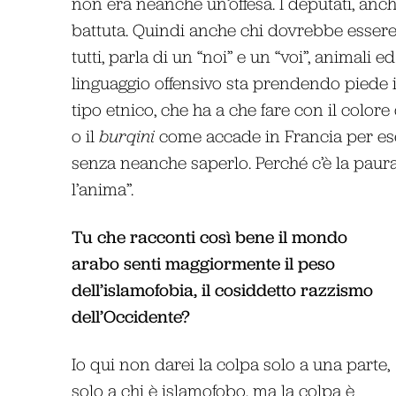
non era neanche un’offesa. I deputati, anc
battuta. Quindi anche chi dovrebbe essere
tutti, parla di un “noi” e un “voi”, animali
linguaggio offensivo sta prendendo piede in
tipo etnico, che ha a che fare con il colore d
o il
burqini
come accade in Francia per ese
senza neanche saperlo. Perché c’è la paur
l’anima”.
Tu che racconti così bene il mondo
arabo senti maggiormente il peso
dell’islamofobia, il cosiddetto razzismo
dell’Occidente?
Io qui non darei la colpa solo a una parte,
solo a chi è islamofobo, ma la colpa è