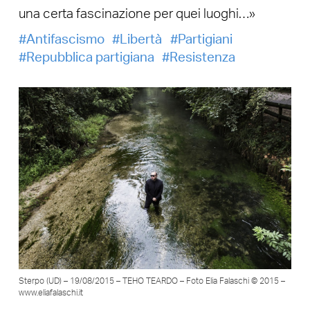
una certa fascinazione per quei luoghi…»
Antifascismo
Libertà
Partigiani
Repubblica partigiana
Resistenza
Sterpo (UD) – 19/08/2015 – TEHO TEARDO – Foto Elia Falaschi © 2015 –
www.eliafalaschi.it