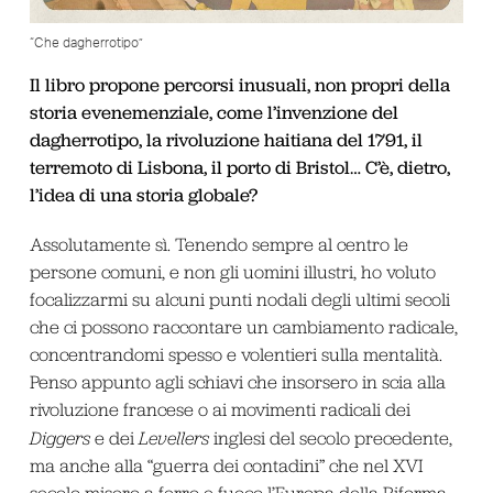
“Che dagherrotipo”
Il libro propone percorsi inusuali, non propri della
storia evenemenziale, come l’invenzione del
dagherrotipo, la rivoluzione haitiana del 1791, il
terremoto di Lisbona, il porto di Bristol… C’è, dietro,
l’idea di una storia globale?
Assolutamente sì. Tenendo sempre al centro le
persone comuni, e non gli uomini illustri, ho voluto
focalizzarmi su alcuni punti nodali degli ultimi secoli
che ci possono raccontare un cambiamento radicale,
concentrandomi spesso e volentieri sulla mentalità.
Penso appunto agli schiavi che insorsero in scia alla
rivoluzione francese o ai movimenti radicali dei
Diggers
e dei
Levellers
inglesi del secolo precedente,
ma anche alla “guerra dei contadini” che nel XVI
secolo misero a ferro e fuoco l’Europa della Riforma