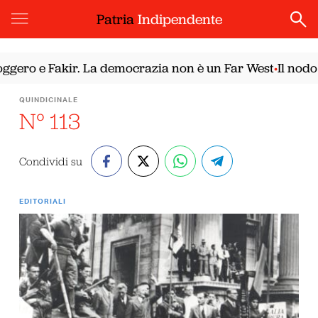
Patria
Indipendente
gero e Fakir. La democrazia non è un Far West
Il nodo 
•
QUINDICINALE
N° 113
Condividi su
EDITORIALI