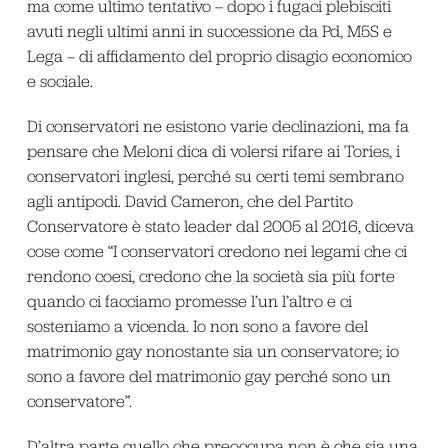
ma come ultimo tentativo – dopo i fugaci plebisciti
avuti negli ultimi anni in successione da Pd, M5S e
Lega – di affidamento del proprio disagio economico
e sociale.
Di conservatori ne esistono varie declinazioni, ma fa
pensare che Meloni dica di volersi rifare ai Tories, i
conservatori inglesi, perché su certi temi sembrano
agli antipodi. David Cameron, che del Partito
Conservatore è stato leader dal 2005 al 2016, diceva
cose come “I conservatori credono nei legami che ci
rendono coesi, credono che la società sia più forte
quando ci facciamo promesse l’un l’altro e ci
sosteniamo a vicenda. Io non sono a favore del
matrimonio gay
nonostante
sia un conservatore; io
sono a favore del matrimonio gay
perché
sono un
conservatore”.
D’altra parte quello che preoccupa non è che sia una