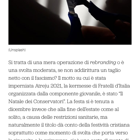
(Unsplash)
Si tratta di una mera operazione di
rebranding
o è
una svolta moderata, se non addirittura un taglio
netto con il fascismo? Il motto su cui è stata
imperniata Atreju 2021, la kermesse di Fratelli d’Italia
organizzata dalla componente giovanile, è stato “Il
Natale dei Conservatori”. La festa si è tenuta a
dicembre invece che alla fine dell’estate come al
solito, a causa delle restrizioni sanitarie, ma
naturalmente il titolo dà conto della festività cristiana
soprattutto come momento di svolta che porta verso