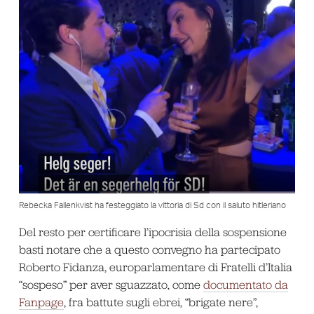
Rebecka Fallenkvist ha festeggiato la vittoria di Sd con il saluto hitleriano
Del resto per certificare l’ipocrisia della sospensione
basti notare che a questo convegno ha partecipato
Roberto Fidanza, europarlamentare di Fratelli d’Italia
“sospeso” per aver sguazzato, come
documentato da
Fanpage
, fra battute sugli ebrei, “brigate nere”,