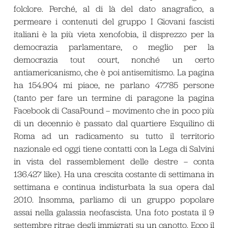
folclore. Perché, al di là del dato anagrafico, a
permeare i contenuti del gruppo
I Giovani fascisti
italiani
è la più vieta xenofobia, il disprezzo per la
democrazia parlamentare, o meglio per la
democrazia
tout court
, nonché un certo
antiamericanismo, che è poi antisemitismo. La pagina
ha 154.904 mi piace, ne parlano 47.785 persone
(tanto per fare un termine di paragone la pagina
Facebook di CasaPound – movimento che in poco più
di un decennio è passato dal quartiere Esquilino di
Roma ad un radicamento su tutto il territorio
nazionale ed oggi tiene contatti con la Lega di Salvini
in vista del
rassemblement
delle destre – conta
136.427 like). Ha una crescita costante di settimana in
settimana e continua indisturbata la sua opera dal
2010. Insomma, parliamo di un gruppo popolare
assai nella galassia neofascista. Una foto postata il 9
settembre ritrae degli immigrati su un canotto. Ecco il