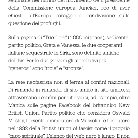
settimane nel mirino del movimento c’è il presidente
della Commissione europea Juncker, reo di aver
chiesto all’Europa coraggio e condivisione sulla
questione dei profughi.
Sulla pagina di “Tricolore” (1.000 mi piace), sedicente
partito politico, Greta e Vanessa, le due cooperanti
italiane sequestrate in Siria, sono definite amiche
dell’Isis. Per le due giovani gli appellativi più
“generosi” sono “troie” e “stronze”.
La rete neofascista non si ferma ai confini nazionali.
Di rimando in rimando, di sito amico in sito amico, si
attraversano i confini per ritrovarsi, ad esempio, oltre
Manica sulle pagine Facebook del britannico New
British Union. Partito politico che considera Oswald
Mosley, fervente ammiratore di Mussolini e fondatore
nel 1932 della
British union of fascist
come il proprio
“capo spirituale”. L’elenco del web nero è lungo. E non