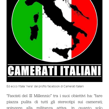
Ed ecco l’Italia “nera” del profilo facebook di Camerati Italiani
“Fascisti del III Millennio” tra i suoi obiettivi ha: “fare
piazza pulita di tutti gli stereotipi sui camerati;
spingere alla militanza attiva, in quanto solo