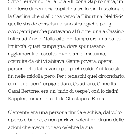
Scifoni eravamo nell’allora VIII zona Gap romana, un
territorio di periferia capitolina tra la via Tuscolana e
la Casilina che si allunga verso la Tiburtina. Nel 1944
quelle strade consolari erano strategiche per gli
occupanti perché portavano al fronte: una a Cassino,
l’altra ad Anzio. Nella città del tempo era una parte
limitrofa, quasi campagna, dove spuntavano
agglomerati di casette, due piani al massimo,
costruite da chi vi abitava. Gente povera, operai,
persone che faticavano per pochi soldi. Antifascisti
fin nelle midolla però. Per i tedeschi quel circondario,
con i quartieri Torpignattara, Quadraro, Cinecittà,
Casal Bertone, era un “nido di vespe”: così lo definì
Kappler, comandate della Ghestapo a Roma.
Clemente era una persona timida e schiva, dal volto
aperto e buono, e non parlava volentieri di una delle
azioni che avevano reso celebre la sua