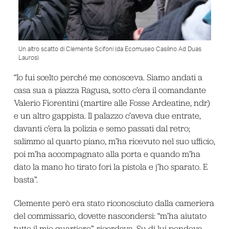
Un altro scatto di Clemente Scifoni (da Ecomuseo Casilino Ad Duas
Lauros)
“Io fui scelto perché me conosceva. Siamo andati a
casa sua a piazza Ragusa, sotto c’era il comandante
Valerio Fiorentini (martire alle Fosse Ardeatine, ndr)
e un altro gappista. Il palazzo c’aveva due entrate,
davanti c’era la polizia e semo passati dal retro;
salimmo al quarto piano, m’ha ricevuto nel suo ufficio,
poi m’ha accompagnato alla porta e quando m’ha
dato la mano ho tirato fori la pistola e j’ho sparato. E
basta”.
Clemente però era stato riconosciuto dalla cameriera
del commissario, dovette nascondersi: “m’ha aiutato
tutto il mio quartiere”, ricordava. Su di lui pendeva