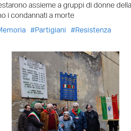
estarono assieme a gruppi di donne della 
no i condannati a morte
Memoria
Partigiani
Resistenza
a
a
o
e
r
e
i
o