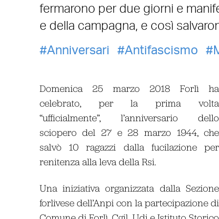
fermarono per due giorni e manif
e della campagna, e così salvaro
Anniversari
Antifascismo
Domenica 25 marzo 2018 Forlì h
celebrato, per la prima volt
“ufficialmente”, l’anniversario dell
sciopero del 27 e 28 marzo 1944, ch
salvò 10 ragazzi dalla fucilazione pe
renitenza alla leva della Rsi.
Una iniziativa organizzata dalla Sezion
forlivese dell’Anpi con la partecipazione d
Comune di Forlì, Cgil, Udi e Istituto Storic