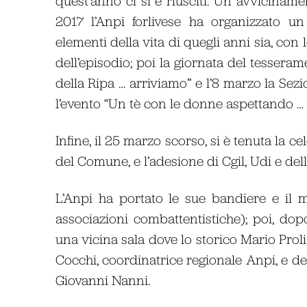
quest’anno ci si è riusciti. Un avvicina
2017 l’Anpi forlivese ha organizzato un
elementi della vita di quegli anni sia, con 
dell’episodio; poi la giornata del tesseram
della Ripa … arriviamo” e l’8 marzo la Sez
l’evento “Un tè con le donne aspettando … v
Infine, il 25 marzo scorso, si è tenuta la 
del Comune, e l’adesione di Cgil, Udi e dell’
L’Anpi ha portato le sue bandiere e il m
associazioni combattentistiche); poi, dop
una vicina sala dove lo storico Mario Prol
Cocchi, coordinatrice regionale Anpi, e de
Giovanni Nanni.