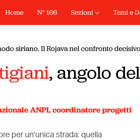
Home
N° 166
Sezioni
Temi e D
do siriano. Il Rojava nel confronto decisivo 
tigiani
, angolo del
zionale ANPI, coordinatore progetti
iore per un’unica strada: quella