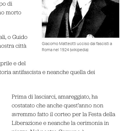
po di
ano morto
li, o Guido
Giacomo Matteotti ucciso dai fascisti a
ostra città
Roma nel 1924 (wikipedia)
prile e del
oria antifascista e neanche quella dei
Prima di lasciarci, amareggiato, ha
costatato che anche quest’anno non
avremmo fatto il corteo per la Festa della
Liberazione e neanche la cerimonia in