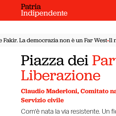
Patria
Indipendente
akir. La democrazia non è un Far West
Il no
•
Piazza dei
Par
Liberazione
Claudio Maderloni, Comitato na
Servizio civile
Com’è nata la via resistente. Un f