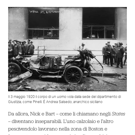
Il 3 maggio 1920 il corpo di un uomo vola dalla sede del dipartimento di
Giustizia, come Pinelli. É Andrea Salsedo, anarchico siciliano
Da allora, Nick e Bart – come li chiamano negli
States
– diventano inseparabili. L’uno calzolaio e l’altro
pescivendolo lavorano nella zona di Boston e