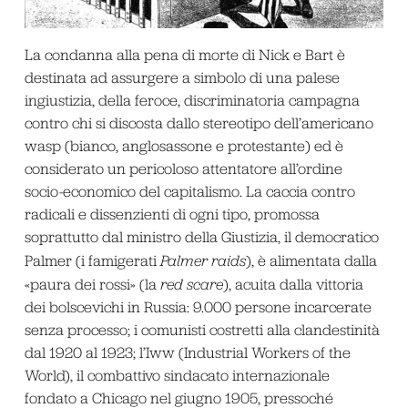
La condanna alla pena di morte di Nick e Bart è
destinata ad assurgere a simbolo di una palese
ingiustizia, della feroce, discriminatoria campagna
contro chi si discosta dallo stereotipo dell’americano
wasp (bianco, anglosassone e protestante) ed è
considerato un pericoloso attentatore all’ordine
socio-economico del capitalismo. La caccia contro
radicali e dissenzienti di ogni tipo, promossa
soprattutto dal ministro della Giustizia, il democratico
Palmer (i famigerati
Palmer raids
), è alimentata dalla
«paura dei rossi» (la
red scare
), acuita dalla vittoria
dei bolscevichi in Russia: 9.000 persone incarcerate
senza processo; i comunisti costretti alla clandestinità
dal 1920 al 1923; l’Iww (Industrial Workers of the
World), il combattivo sindacato internazionale
fondato a Chicago nel giugno 1905, pressoché