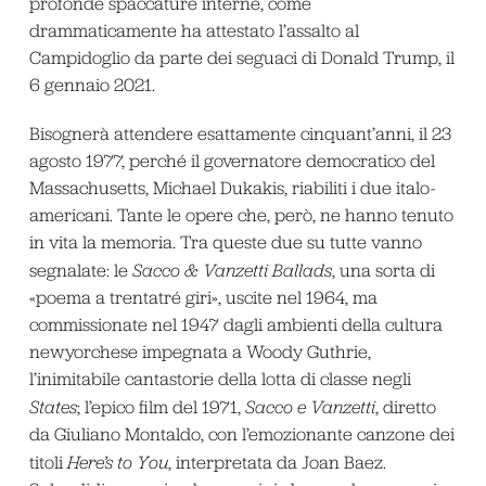
profonde spaccature interne, come
drammaticamente ha attestato l’assalto al
Campidoglio da parte dei seguaci di Donald Trump, il
6 gennaio 2021.
Bisognerà attendere esattamente cinquant’anni, il 23
agosto 1977, perché il governatore democratico del
Massachusetts, Michael Dukakis, riabiliti i due italo-
americani. Tante le opere che, però, ne hanno tenuto
in vita la memoria. Tra queste due su tutte vanno
segnalate: le
Sacco & Vanzetti Ballads
, una sorta di
«poema a trentatré giri», uscite nel 1964, ma
commissionate nel 1947 dagli ambienti della cultura
newyorchese impegnata a Woody Guthrie,
l’inimitabile cantastorie della lotta di classe negli
States
; l’epico film del 1971,
Sacco e Vanzetti
, diretto
da Giuliano Montaldo, con l’emozionante canzone dei
titoli
Here’s to You
, interpretata da Joan Baez.