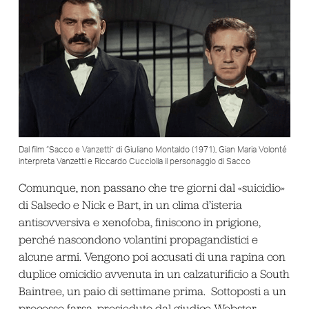
Dal film “Sacco e Vanzetti” di Giuliano Montaldo (1971), Gian Maria Volonté
interpreta Vanzetti e Riccardo Cucciolla il personaggio di Sacco
Comunque, non passano che tre giorni dal «suicidio»
di Salsedo e Nick e Bart, in un clima d’isteria
antisovversiva e xenofoba, finiscono in prigione,
perché nascondono volantini propagandistici e
alcune armi. Vengono poi accusati di una rapina con
duplice omicidio avvenuta in un calzaturificio a South
Baintree, un paio di settimane prima. Sottoposti a un
processo farsa, presieduto dal giudice Webster