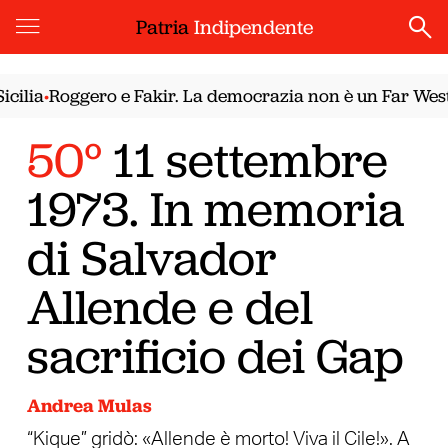
Patria
Indipendente
Roggero e Fakir. La democrazia non è un Far West
Il no
•
•
50°
11 settembre
1973. In memoria
di Salvador
Allende e del
sacrificio dei Gap
Andrea Mulas
“Kique” gridò: «Allende è morto! Viva il Cile!». A