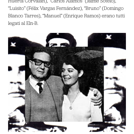
Huerta Corvalán), “Carlos Álamos” (Jaime Sotelo),
“Luisito” (Félix Vargas Fernández), “Bruno” (Domingo
Blanco Tarres), “Manuel” (Enrique Ramos) erano tutti
legati al Eln-B.