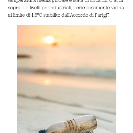
temperatura media globale è stata di circa 1,2°C al di
sopra dei livelli preindustriali, pericolosamente vicina
al limite di 1,5°C stabilito dall’Accordo di Parigi”.