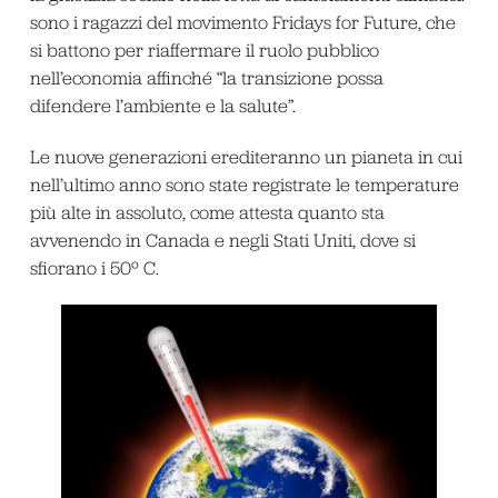
sono i ragazzi del movimento Fridays for Future, che
si battono per riaffermare il ruolo pubblico
nell’economia affinché “la transizione possa
difendere l’ambiente e la salute”.
Le nuove generazioni erediteranno un pianeta in cui
nell’ultimo anno sono state registrate le temperature
più alte in assoluto, come attesta quanto sta
avvenendo in Canada e negli Stati Uniti, dove si
sfiorano i 50º C.