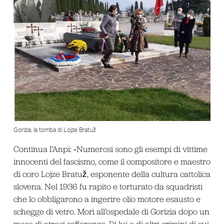
Gorizia, la tomba di Lojze Bratuž
Continua l’Anpi: «Numerosi sono gli esempi di vittime
innocenti del fascismo, come il compositore e maestro
di coro Lojze Bratuž, esponente della cultura cattolica
slovena. Nel 1936 fu rapito e torturato da squadristi
che lo obbligarono a ingerire olio motore esausto e
schegge di vetro. Morì all’ospedale di Gorizia dopo un
mese di atroci sofferenze. Di lui e di altri crimini di cui