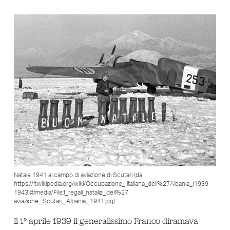
Natale 1941 al campo di aviazione di Scutari (da
https://it.wikipedia.org/wiki/Occupazione_ italiana_dell%27Albania_(1939-
1943)#/media/File:I_regali_natalizi_dell%27
aviazione,_Scutari,_Albania,_1941.jpg)
Il 1° aprile 1939 il generalissimo Franco diramava