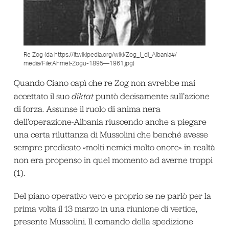
Re Zog (da https://it.wikipedia.org/wiki/Zog_I_di_Albania#/
media/File:Ahmet-Zogu-1895—1961.jpg)
Quando Ciano capì che re Zog non avrebbe mai
accettato il suo
diktat
puntò decisamente sull’azione
di forza. Assunse il ruolo di anima nera
dell’operazione-Albania riuscendo anche a piegare
una certa riluttanza di Mussolini che benché avesse
sempre predicato «molti nemici molto onore» in realtà
non era propenso in quel momento ad averne troppi
(1).
Del piano operativo vero e proprio se ne parlò per la
prima volta il 13 marzo in una riunione di vertice,
presente Mussolini. Il comando della spedizione