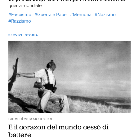
guerra mondiale
Fascismo
Guerra e Pace
Memoria
Nazismo
Razzismo
SERVIZI
STORIA
GIOVEDÌ 28 MARZO 2019
E il corazon del mundo cessò di
battere