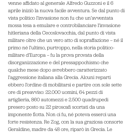
venne affidato al generale Alfredo Guzzoni e il 6
aprile iniziò la nuova facile avventura. Se dal punto di
vista politico l’invasione non fu che un’avventata
mossa tesa a emulare e controbilanciare l’invasione
hitleriana della Cecoslovacchia, dal punto di vista
militare oltre che un vero atto di sopraffazione – né il
primo né l’ultimo, purtroppo, nella storia politico-
militare d’Europa – fu la prova provata della
disorganizzazione e del pressappochismo che
qualche mese dopo avrebbero caratterizzato
l’aggressione italiana alla Grecia. Alcuni reparti
ebbero l’ordine di mobilitarsi e partire con sole sette
ore di preavviso: 22.000 uomini, 64 pezzi di
artiglieria, 860 automezzi e 2.500 quadrupedi
presero posto su 22 piroscafi scortati da una
imponente flotta. Non ci fu, né poteva esserci una
forte resistenza. Re Zog, con la sua graziosa consorte
Geraldine, madre da 48 ore, riparò in Grecia. Le