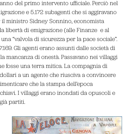
l’anno del primo intervento ufficiale. Perciò nel
migrazione e 5.172 subagenti che si aggiravano
r il ministro Sidney Sonnino, economista
la libertà di emigrazione (alle Finanze e al
 una “valvola di sicurezza per la pace sociale”.
 7.169. Gli agenti erano assunti dalle società di
 la mancanza di onestà. Passavano nei villaggi
e fosse una terra mitica. La compagnia di
dollari a un agente che riusciva a convincere
imenticare che la stampa dell’epoca
hiavi. I villaggi erano inondati da opuscoli e
ià partiti.