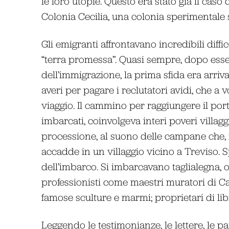
le loro utopie. Questo era stato già il caso
Colonia Cecilia, una colonia sperimentale 
Gli emigranti affrontavano incredibili diffi
“terra promessa”. Quasi sempre, dopo esser
dell’immigrazione, la prima sfida era arri
averi per pagare i reclutatori avidi, che a v
viaggio. Il cammino per raggiungere il por
imbarcati, coinvolgeva interi poveri villa
processione, al suono delle campane che, 
accadde in un villaggio vicino a Treviso. 
dell’imbarco. Si imbarcavano taglialegna, o
professionisti come maestri muratori di Ca
famose sculture e marmi; proprietari di lib
Leggendo le testimonianze, le lettere, le p