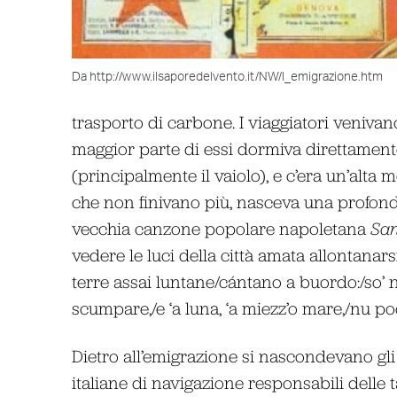
Da http://www.ilsaporedelvento.it/NW/l_emigrazione.htm
trasporto di carbone. I viaggiatori venivan
maggior parte di essi dormiva direttament
(principalmente il vaiolo), e c’era un’alta
che non finivano più, nasceva una profonda 
vecchia canzone popolare napoletana
San
vedere le luci della città amata allontanar
terre assai luntane/cántano a buordo:/so’ n
scumpare,/e ‘a luna, ‘a miezz’o mare,/nu poc
Dietro all’emigrazione si nascondevano gli
italiane di navigazione responsabili delle