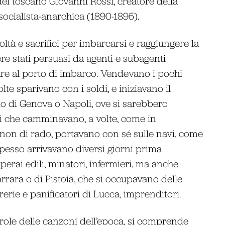
 del toscano Giovanni Rossi, creatore della
socialista-anarchica (1890-1895).
coltà e sacrifici per imbarcarsi e raggiungere la
e stati persuasi da agenti e subagenti
vare al porto di imbarco. Vendevano i pochi
olte sparivano con i soldi, e iniziavano il
to di Genova o Napoli, ove si sarebbero
ggi che camminavano, a volte, come in
non di rado, portavano con sé sulle navi, come
Spesso arrivavano diversi giorni prima
perai edili, minatori, infermieri, ma anche
rrara o di Pistoia, che si occupavano delle
rerie e panificatori di Lucca, imprenditori.
arole delle canzoni dell’epoca, si comprende