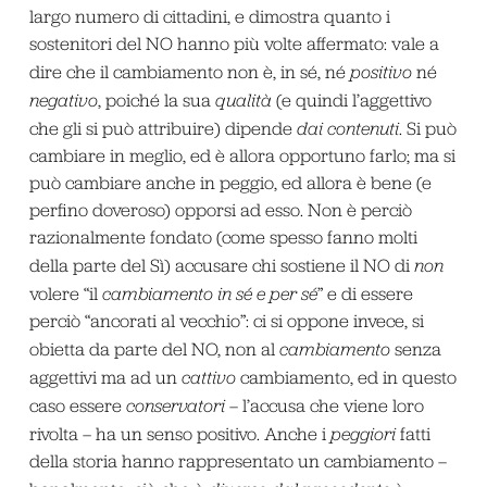
largo numero di cittadini, e dimostra quanto i
sostenitori del NO hanno più volte affermato: vale a
dire che il cambiamento non è, in sé, né
positivo
né
negativo
, poiché la sua
qualità
(e quindi l’aggettivo
che gli si può attribuire) dipende
dai contenuti
. Si può
cambiare in meglio, ed è allora opportuno farlo; ma si
può cambiare anche in peggio, ed allora è bene (e
perfino doveroso) opporsi ad esso. Non è perciò
razionalmente fondato (come spesso fanno molti
della parte del Sì) accusare chi sostiene il NO di
non
volere “il
cambiamento in sé e per sé
” e di essere
perciò “ancorati al vecchio”: ci si oppone invece, si
obietta da parte del NO, non al
cambiamento
senza
aggettivi ma ad un
cattivo
cambiamento, ed in questo
caso essere
conservatori
– l’accusa che viene loro
rivolta – ha un senso positivo. Anche i
peggiori
fatti
della storia hanno rappresentato un cambiamento –