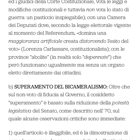
ed i giudici della Corte Costituzionale, vota le leggi e
modifiche costituzionali e tuttavia
non
vota lo stato di
guerra: un pasticcio inspiegabile); con una Camera
dei Deputati dove, secondo la legge elettorale vigente
al momento del Referendum, «domina una
maggioranza artificiale
creata
distorcendo
l’esito del
voto» (Lorenza Carlassare, costituzionalista); con le
province “abolite” (in realtà solo “
depennate
“) che
però funzionano ugualmente ma senza un organo
eletto direttamente dai cittadini.
SUPERAMENTO DEL BICAMERALISMO
:
b)
Oltre che
sul non-voto di fiducia al Governo, il cosiddetto
“superamento” è basato sulla riduzione della
potestà
legislativa
del Senato, come descritto nell’ 70, sul
quale alcune osservazioni critiche sono immediate:
1) quell’articolo è illeggibile, ed è la dimostrazione di