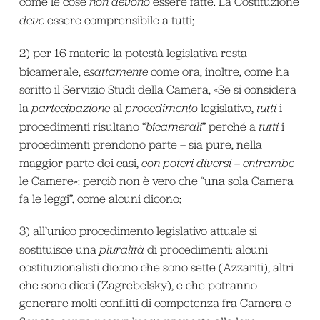
come le cose
non devono
essere fatte. La Costituzione
deve
essere comprensibile a tutti;
2) per 16 materie la potestà legislativa resta
bicamerale,
esattamente
come ora; inoltre, come ha
scritto il Servizio Studi della Camera, «Se si considera
la
partecipazione
al
procedimento
legislativo,
tutti
i
procedimenti risultano “
bicamerali
” perché a
tutti
i
procedimenti prendono parte – sia pure, nella
maggior parte dei casi,
con poteri diversi
–
entrambe
le Camere»: perciò non è vero che “una sola Camera
fa le leggi”, come alcuni dicono;
3) all’unico procedimento legislativo attuale si
sostituisce una
pluralità
di procedimenti: alcuni
costituzionalisti dicono che sono sette (Azzariti), altri
che sono dieci (Zagrebelsky), e che potranno
generare molti conflitti di competenza fra Camera e