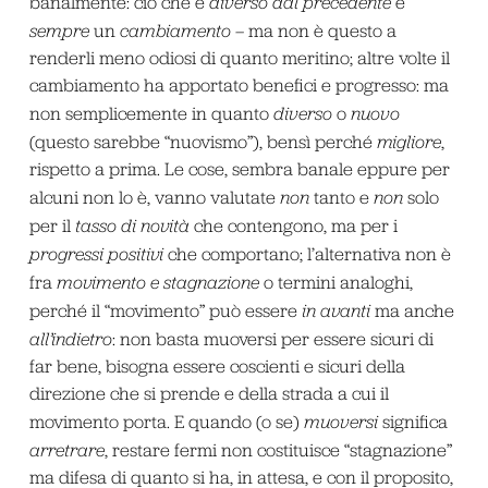
banalmente: ciò che è
diverso dal precedente
è
sempre
un
cambiamento –
ma non è questo a
renderli meno odiosi di quanto meritino; altre volte il
cambiamento ha apportato benefici e progresso: ma
non semplicemente in quanto
diverso
o
nuovo
(questo sarebbe “nuovismo”), bensì perché
migliore
,
rispetto a prima. Le cose, sembra banale eppure per
alcuni non lo è, vanno valutate
non
tanto e
non
solo
per il
tasso di
novità
che contengono, ma per i
progressi
positivi
che comportano; l’alternativa non è
fra
movimento e stagnazione
o termini analoghi,
perché il “movimento” può essere
in avanti
ma anche
all’indietro
: non basta muoversi per essere sicuri di
far bene, bisogna essere coscienti e sicuri della
direzione che si prende e della strada a cui il
movimento porta. E quando (o se)
muoversi
significa
arretrare
, restare fermi non costituisce “stagnazione”
ma difesa di quanto si ha, in attesa, e con il proposito,