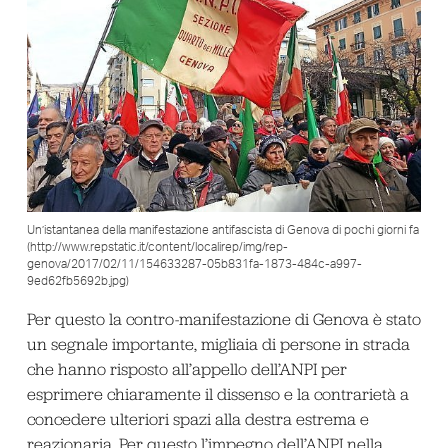
Un’istantanea della manifestazione antifascista di Genova di pochi giorni fa
(http://www.repstatic.it/content/localirep/img/rep-
genova/2017/02/11/154633287-05b831fa-1873-484c-a997-
9ed62fb5692b.jpg)
Per questo la contro-manifestazione di Genova è stato
un segnale importante, migliaia di persone in strada
che hanno risposto all’appello dell’ANPI per
esprimere chiaramente il dissenso e la contrarietà a
concedere ulteriori spazi alla destra estrema e
reazionaria. Per questo l’impegno dell’ANPI nella