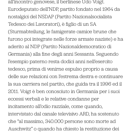
all’incontro genovese, il berlinese Udo Voigt.
Eurodeputato dell’NDP, partito fondato nel 1964 da
nostalgici del NSDAP (Partito Nazionalsocialista
Tedesco dei Lavoratori), è figlio di un SA
(Sturmabteilung, le famigerate camice brune che
furono poi integrate nelle forze armate naziste) e ha
aderito al NDP (Partito Nazionaldemocratico di
Germania) alla fine degli anni Sessanta. Seguendo
l’esempio paterno resta dodici anni nell’esercito
tedesco, prima di venirne espulso proprio a causa
delle sue relazioni con l’estrema destra e continuare
la sua carriera nel partito, che guida tra il 1996 ed il
2011. Voigt è ben conosciuto in Germania per i suoi
eccessi verbali e le relative condanne per
incitamento all’odio razziale, come quando,
intervistato dal canale televisivo ARD, ha sostenuto
che “al massimo, 340.000 persone sono morte ad
Auschwitz” o quando ha chiesto la restituzione dei