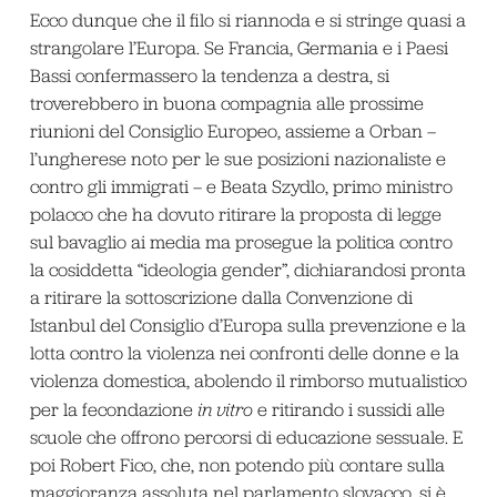
Ecco dunque che il filo si riannoda e si stringe quasi a
strangolare l’Europa. Se Francia, Germania e i Paesi
Bassi confermassero la tendenza a destra, si
troverebbero in buona compagnia alle prossime
riunioni del Consiglio Europeo, assieme a Orban –
l’ungherese noto per le sue posizioni nazionaliste e
contro gli immigrati – e Beata Szydlo, primo ministro
polacco che ha dovuto ritirare la proposta di legge
sul bavaglio ai media ma prosegue la politica contro
la cosiddetta “ideologia gender”, dichiarandosi pronta
a ritirare la sottoscrizione dalla Convenzione di
Istanbul del Consiglio d’Europa sulla prevenzione e la
lotta contro la violenza nei confronti delle donne e la
violenza domestica, abolendo il rimborso mutualistico
per la fecondazione
in vitro
e ritirando i sussidi alle
scuole che offrono percorsi di educazione sessuale. E
poi Robert Fico, che, non potendo più contare sulla
maggioranza assoluta nel parlamento slovacco, si è