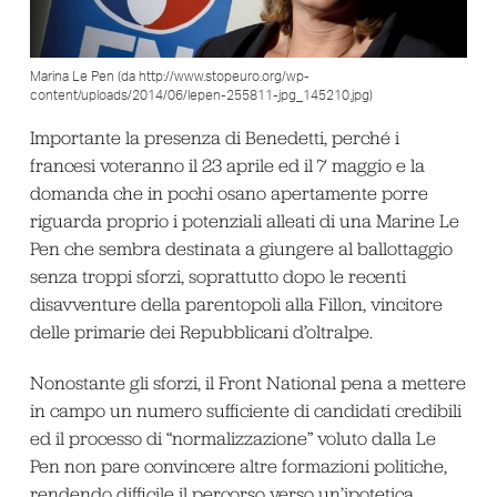
Marina Le Pen (da http://www.stopeuro.org/wp-
content/uploads/2014/06/lepen-255811-jpg_145210.jpg)
Importante la presenza di Benedetti, perché i
francesi voteranno il 23 aprile ed il 7 maggio e la
domanda che in pochi osano apertamente porre
riguarda proprio i potenziali alleati di una Marine Le
Pen che sembra destinata a giungere al ballottaggio
senza troppi sforzi, soprattutto dopo le recenti
disavventure della parentopoli alla Fillon, vincitore
delle primarie dei Repubblicani d’oltralpe.
Nonostante gli sforzi, il Front National pena a mettere
in campo un numero sufficiente di candidati credibili
ed il processo di “normalizzazione” voluto dalla Le
Pen non pare convincere altre formazioni politiche,
rendendo difficile il percorso verso un’ipotetica