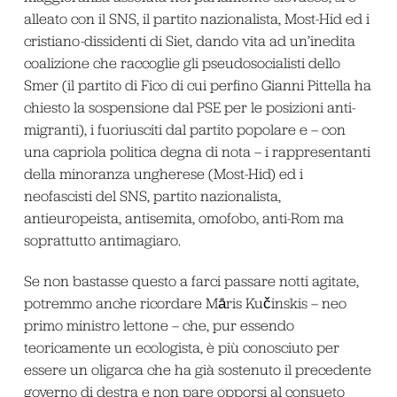
alleato con il SNS, il partito nazionalista, Most-Hid ed i
cristiano-dissidenti di Siet, dando vita ad un’inedita
coalizione che raccoglie gli pseudosocialisti dello
Smer (il partito di Fico di cui perfino Gianni Pittella ha
chiesto la sospensione dal PSE per le posizioni anti-
migranti), i fuoriusciti dal partito popolare e – con
una capriola politica degna di nota – i rappresentanti
della minoranza ungherese (Most-Hid) ed i
neofascisti del SNS, partito nazionalista,
antieuropeista, antisemita, omofobo, anti-Rom ma
soprattutto antimagiaro.
Se non bastasse questo a farci passare notti agitate,
potremmo anche ricordare Māris Kučinskis – neo
primo ministro lettone – che, pur essendo
teoricamente un ecologista, è più conosciuto per
essere un oligarca che ha già sostenuto il precedente
governo di destra e non pare opporsi al consueto