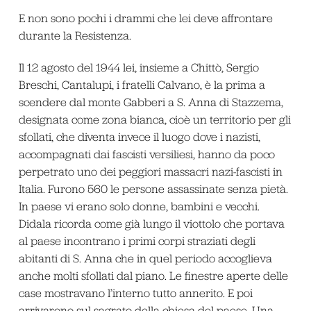
E non sono pochi i drammi che lei deve affrontare
durante la Resistenza.
Il 12 agosto del 1944 lei, insieme a Chittò, Sergio
Breschi, Cantalupi, i fratelli Calvano, è la prima a
scendere dal monte Gabberi a S. Anna di Stazzema,
designata come zona bianca, cioè un territorio per gli
sfollati, che diventa invece il luogo dove i nazisti,
accompagnati dai fascisti versiliesi, hanno da poco
perpetrato uno dei peggiori massacri nazi-fascisti in
Italia. Furono 560 le persone assassinate senza pietà.
In paese vi erano solo donne, bambini e vecchi.
Didala ricorda come già lungo il viottolo che portava
al paese incontrano i primi corpi straziati degli
abitanti di S. Anna che in quel periodo accoglieva
anche molti sfollati dal piano. Le finestre aperte delle
case mostravano l’interno tutto annerito. E poi
arrivarono sul sagrato della chiesa del paese. Una