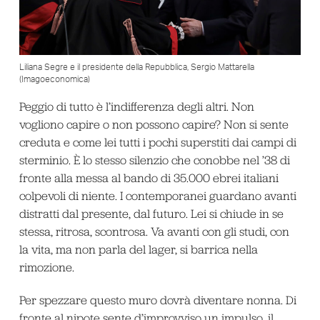
Liliana Segre e il presidente della Repubblica, Sergio Mattarella
(Imagoeconomica)
Peggio di tutto è l’indifferenza degli altri. Non
vogliono capire o non possono capire? Non si sente
creduta e come lei tutti i pochi superstiti dai campi di
sterminio. È lo stesso silenzio che conobbe nel ’38 di
fronte alla messa al bando di 35.000 ebrei italiani
colpevoli di niente. I contemporanei guardano avanti
distratti dal presente, dal futuro. Lei si chiude in se
stessa, ritrosa, scontrosa. Va avanti con gli studi, con
la vita, ma non parla del lager, si barrica nella
rimozione.
Per spezzare questo muro dovrà diventare nonna. Di
fronte al nipote sente d’improvviso un impulso, il