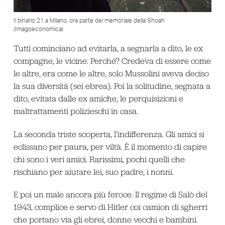
Il binario 21 a Milano, ora parte del memoriale della Shoah
(Imagoeconomica)
Tutti cominciano ad evitarla, a segnarla a dito, le ex
compagne, le vicine. Perché? Credeva di essere come
le altre, era come le altre, solo Mussolini aveva deciso
la sua diversità (sei ebrea). Poi la solitudine, segnata a
dito, evitata dalle ex amiche, le perquisizioni e
maltrattamenti polizieschi in casa.
La seconda triste scoperta, l’indifferenza. Gli amici si
eclissano per paura, per viltà. È il momento di capire
chi sono i veri amici. Rarissimi, pochi quelli che
rischiano per aiutare lei, suo padre, i nonni.
E poi un male ancora più feroce. Il regime di Salò del
1943, complice e servo di Hitler coi camion di sgherri
che portano via gli ebrei, donne vecchi e bambini.