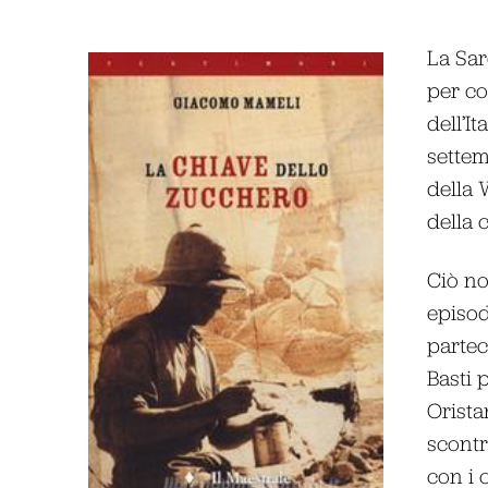
La Sar
per co
dell’It
settem
della 
della 
Ciò no
episod
partec
Basti 
Orista
scontri
con i c