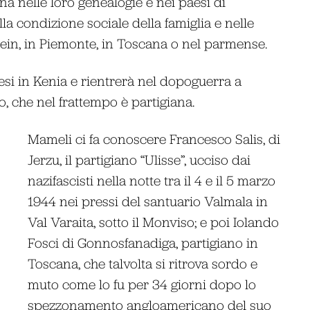
na nelle loro genealogie e nei paesi di
ella condizione sociale della famiglia e nelle
amein, in Piemonte, in Toscana o nel parmense.
lesi in Kenia e rientrerà nel dopoguerra a
o, che nel frattempo è partigiana.
Mameli ci fa conoscere Francesco Salis, di
Jerzu, il partigiano “Ulisse”, ucciso dai
nazifascisti nella notte tra il 4 e il 5 marzo
1944 nei pressi del santuario Valmala in
Val Varaita, sotto il Monviso; e poi Iolando
Fosci di Gonnosfanadiga, partigiano in
Toscana, che talvolta si ritrova sordo e
muto come lo fu per 34 giorni dopo lo
spezzonamento angloamericano del suo