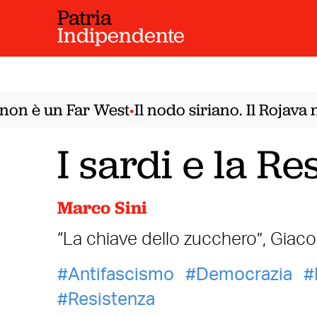
Patria
Indipendente
n è un Far West
Il nodo siriano. Il Rojava n
•
I sardi e la R
Marco Sini
“La chiave dello zucchero”, Giac
Antifascismo
Democrazia
Resistenza