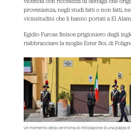
vicenda con ricchezza di dettagli che origi
provenienza, negli studi fatti o non fatti, n
vicissitudini che li hanno portati a El Al
Egidio Furcas finisce prigioniero degli ing
riabbracciare la moglie Ester Boi, di Folign
Un momento della cerimonia di intitolazione di una piazza di