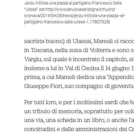
Jerzu intitola una piazza al partigiano Francesco Salis
“Ulisse” (da http://www.lanuovasardegna.it/nuoro/
cronaca/2019/04/26/news/jerzu-intitola-una-piazza -al-
partigiano-francesco-salis-ulisse-1.17807528)
sacrista buono) di Ulassai, Mameli ci racc
in Toscana, nella zona di Volterra e sono sta
Vargiu, sul quale è incentrato il capitolo,
insieme a lui in Val di Cecina il 14 giugno 
prima, a cui Mameli dedica una “Appendic
Giuseppe Fiori, suo compagno di gioventù a
Per tutti loro, e per i moltissimi sardi che
un tributo di memoria, soprattutto per co
una via, una scheda in un libro, o anche l’
concittadini e dalle amministrazioni dei 