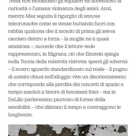
Tessa non modificano gli equilibri né accendono la
curiosità o l’umana vicinanza degli amici. Anzi,
mentre Max seguita il rigurgito di annose
telecronache come se stesse buttando fuori con
rabbia qualcosa che il mondo di prima gli aveva
cacciato dentro a forza – la moglie ne è quasi
ammirata –, succede che il lettore vede
rappresentato, in filigrana, ciò che Einstein spiega
nella Teoria della relatività ristretta: spenti gli schermi
– il nostro sguardo standardizzato sul reale – il pugno
di uomini chiusi nell’alloggio vive un disorientamento
che corrisponde alla perdita dei concetti di spazio e
tempo assoluti a favore di fenomeni fisici – ma in
DeLillo parleremmo piuttosto di forme della
sensibilità – che dilatano il tempo e contraggono le
lunghezze.