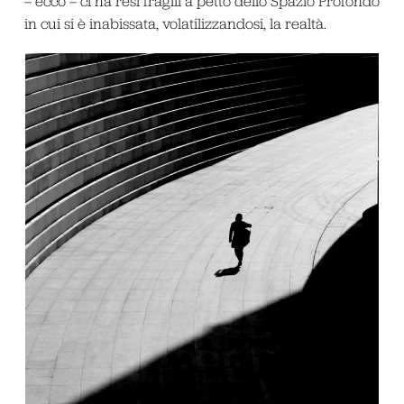
– ecco – ci ha resi fragili a petto dello Spazio Profondo
in cui si è inabissata, volatilizzandosi, la realtà.