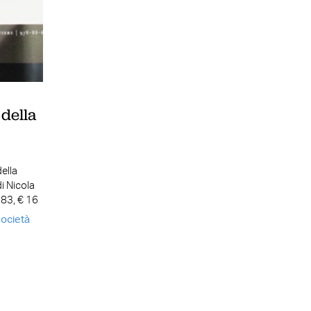
 della
ella
i Nicola
283, € 16
ocietà