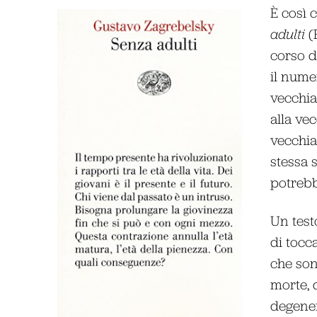
È così 
adulti
(E
corso de
il nume
vecchia
alla ve
vecchia
stessa 
potrebb
Un test
di tocca
che sono
morte, d
degener