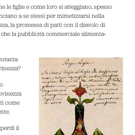
 le figlie e come loro si atteggiano, spesso
nciano a se stessi per mimetizzarsi nella
ezza, la promessa di patti con il diavolo di
e che la pubblicità commerciale alimenta»
cotanta
ovinezza?
mo
iovinezza
ati come
nte.
perdi il