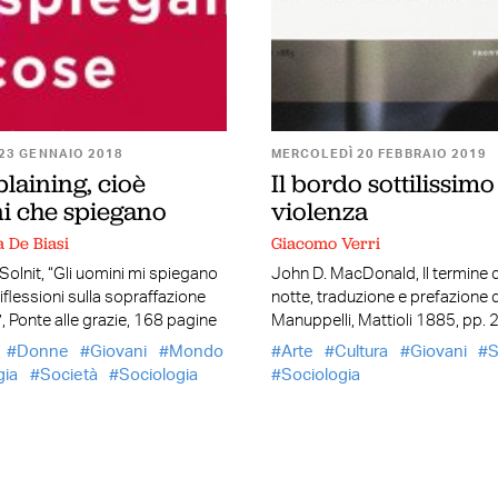
23 GENNAIO 2018
MERCOLEDÌ 20 FEBBRAIO 2019
laining, cioè
Il bordo sottilissimo
i che spiegano
violenza
a De Biasi
Giacomo Verri
olnit, “Gli uomini mi spiegano
John D. MacDonald, Il termine d
Riflessioni sulla sopraffazione
notte, traduzione e prefazione d
, Ponte alle grazie, 168 pagine
Manuppelli, Mattioli 1885, pp. 
Donne
Giovani
Mondo
Arte
Cultura
Giovani
S
gia
Società
Sociologia
Sociologia