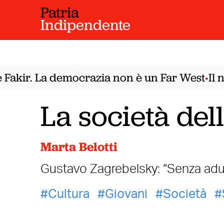
Patria
Indipendente
akir. La democrazia non è un Far West
Il no
•
La società del
Marta Belotti
Gustavo Zagrebelsky: “Senza adul
Cultura
Giovani
Società