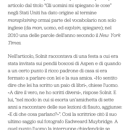
articolo dal titolo “Gli uomini mi spiegano le cose”
negli Stati Uniti ha dato origine al termine
mansplaining
ormai parte del vocabolario non solo
inglese (da
man
, uomo, ed
explain
, spiegare); nel
2010 una delle parole dell’anno secondo il
New York
Times.
Nell’articolo, Solnit raccontava di una festa a cui era
stata invitata sui pendii boscosi di Aspen e di quando
a un certo punto il ricco padrone di casa si era
fermato a parlare con lei e la sua amica. «Ho sentito
dire che lei ha scritto un paio di libri», chiese l’uomo.
«A dire il vero, ne ho scritti diversi», rispose Solnit. E
lui, “nel modo in cui si esorta un’amichetta di sette
anni a raccontare delle sue lezioni di flauto, aggiunse:
«E di che cosa parlano?»”. Così la scrittrice citò il suo
ultimo saggio sul fotografo Eadweard Muybridge. A
quel punto l’uomo la interruppe chiedendole se