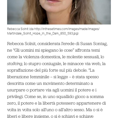
Rebecca Solnit (da http://inthesetimes.com/images/made/images/
Martindale_Solnit_Hope_In_the_Dark_850_593.jpg)
Rebecca Solnit, considerata l’erede di Susan Sontag,
ne “Gli uomini mi spiegano le cose” affronta temi
come la violenza domestica, le molestie sessuali, lo
stalking
, lo stupro coniugale, le minacce via web, la
sopraffazione del più forte sul più debole. “La
liberazione femminile – si legge – è stata spesso
descritta come un movimento determinato a
usurpare o portare via agli uomini il potere e i
privilegi. Come se, in uno squallido gioco a somma
zero, il potere e la libertà potessero appartenere di
volta in volta solo all’uno o all’altro sesso. Ma o si è
liberi e libere insieme, o si è schiavi e schiave