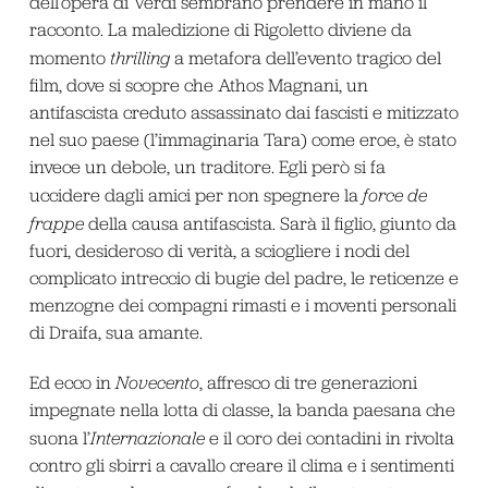
dell’opera di Verdi sembrano prendere in mano il
racconto. La maledizione di Rigoletto diviene da
momento
thrilling
a metafora dell’evento tragico del
film, dove si scopre che Athos Magnani, un
antifascista creduto assassinato dai fascisti e mitizzato
nel suo paese (l’immaginaria Tara) come eroe, è stato
invece un debole, un traditore. Egli però si fa
uccidere dagli amici per non spegnere la
force de
frappe
della causa antifascista. Sarà il figlio, giunto da
fuori, desideroso di verità, a sciogliere i nodi del
complicato intreccio di bugie del padre, le reticenze e
menzogne dei compagni rimasti e i moventi personali
di Draifa, sua amante.
Ed ecco in
Novecento
, affresco di tre generazioni
impegnate nella lotta di classe, la banda paesana che
suona l’
Internazionale
e il coro dei contadini in rivolta
contro gli sbirri a cavallo creare il clima e i sentimenti