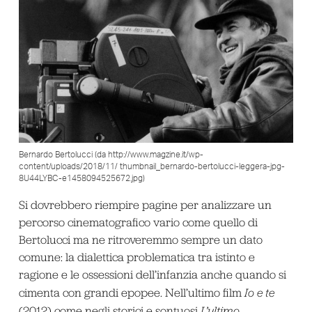
Bernardo Bertolucci (da http://www.magzine.it/wp-
content/uploads/2018/11/ thumbnail_bernardo-bertolucci-leggera-jpg-
8U44LYBC-e1458094525672.jpg)
Si dovrebbero riempire pagine per analizzare un
percorso cinematografico vario come quello di
Bertolucci ma ne ritroveremmo sempre un dato
comune: la dialettica problematica tra istinto e
ragione e le ossessioni dell’infanzia anche quando si
cimenta con grandi epopee. Nell’ultimo film
Io e te
(2012) come negli storici e sontuosi
L’ultimo