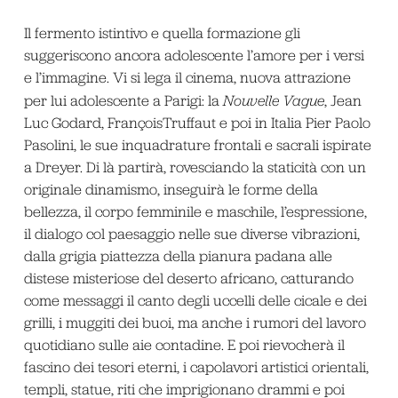
Il fermento istintivo e quella formazione gli
suggeriscono ancora adolescente l’amore per i versi
e l’immagine. Vi si lega il cinema, nuova attrazione
per lui adolescente a Parigi: la
Nouvelle Vague
, Jean
Luc Godard, FrançoisTruffaut e poi in Italia Pier Paolo
Pasolini, le sue inquadrature frontali e sacrali ispirate
a Dreyer. Di là partirà, rovesciando la staticità con un
originale dinamismo, inseguirà le forme della
bellezza, il corpo femminile e maschile, l’espressione,
il dialogo col paesaggio nelle sue diverse vibrazioni,
dalla grigia piattezza della pianura padana alle
distese misteriose del deserto africano, catturando
come messaggi il canto degli uccelli delle cicale e dei
grilli, i muggiti dei buoi, ma anche i rumori del lavoro
quotidiano sulle aie contadine. E poi rievocherà il
fascino dei tesori eterni, i capolavori artistici orientali,
templi, statue, riti che imprigionano drammi e poi