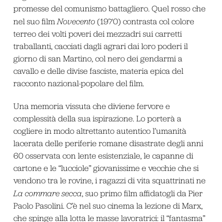
promesse del comunismo battagliero. Quel rosso che
nel suo film
Novecento
(1970) contrasta col colore
terreo dei volti poveri dei mezzadri sui carretti
traballanti, cacciati dagli agrari dai loro poderi il
giorno di san Martino, col nero dei gendarmi a
cavallo e delle divise fasciste, materia epica del
racconto nazional-popolare del film.
Una memoria vissuta che diviene fervore e
complessità della sua ispirazione. Lo porterà a
cogliere in modo altrettanto autentico l’umanità
lacerata delle periferie romane disastrate degli anni
60 osservata con lente esistenziale, le capanne di
cartone e le “lucciole” giovanissime e vecchie che si
vendono tra le rovine, i ragazzi di vita squattrinati ne
La commare secca
, suo primo film affidatogli da Pier
Paolo Pasolini. C’è nel suo cinema la lezione di Marx,
che spinge alla lotta le masse lavoratrici: il “fantasma”