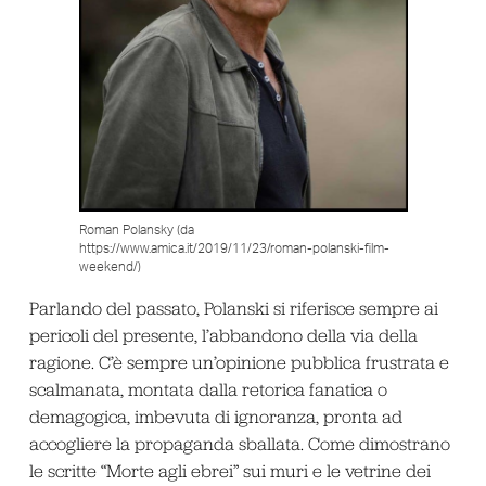
Roman Polansky (da
https://www.amica.it/2019/11/23/roman-polanski-film-
weekend/)
Parlando del passato, Polanski si riferisce sempre ai
pericoli del presente, l’abbandono della via della
ragione. C’è sempre un’opinione pubblica frustrata e
scalmanata, montata dalla retorica fanatica o
demagogica, imbevuta di ignoranza, pronta ad
accogliere la propaganda sballata. Come dimostrano
le scritte “Morte agli ebrei” sui muri e le vetrine dei