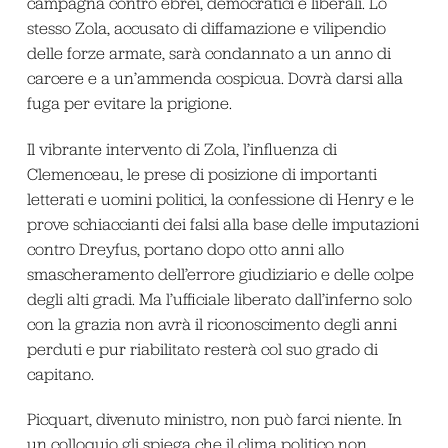
campagna contro ebrei, democratici e liberali. Lo
stesso Zola, accusato di diffamazione e vilipendio
delle forze armate, sarà condannato a un anno di
carcere e a un’ammenda cospicua. Dovrà darsi alla
fuga per evitare la prigione.
Il vibrante intervento di Zola, l’influenza di
Clemenceau, le prese di posizione di importanti
letterati e uomini politici, la confessione di Henry e le
prove schiaccianti dei falsi alla base delle imputazioni
contro Dreyfus, portano dopo otto anni allo
smascheramento dell’errore giudiziario e delle colpe
degli alti gradi. Ma l’ufficiale liberato dall’inferno solo
con la grazia non avrà il riconoscimento degli anni
perduti e pur riabilitato resterà col suo grado di
capitano.
Picquart, divenuto ministro, non può farci niente. In
un colloquio gli spiega che il clima politico non