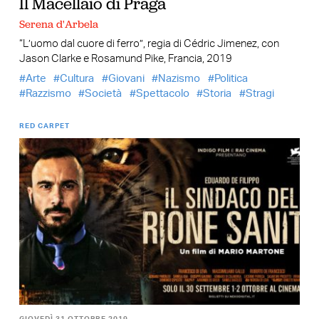
Il Macellaio di Praga
Serena d'Arbela
“L’uomo dal cuore di ferro”, regia di Cédric Jimenez, con
Jason Clarke e Rosamund Pike, Francia, 2019
Arte
Cultura
Giovani
Nazismo
Politica
Razzismo
Società
Spettacolo
Storia
Stragi
RED CARPET
GIOVEDÌ 31 OTTOBRE 2019