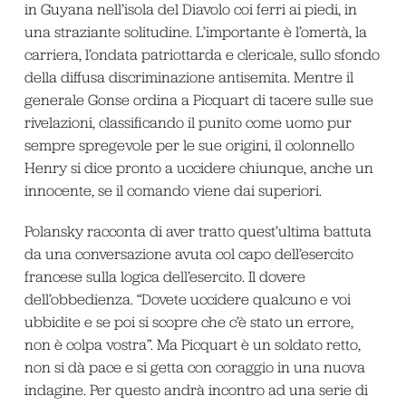
in Guyana nell’isola del Diavolo coi ferri ai piedi, in
una straziante solitudine. L’importante è l’omertà, la
carriera, l’ondata patriottarda e clericale, sullo sfondo
della diffusa discriminazione antisemita. Mentre il
generale Gonse ordina a Picquart di tacere sulle sue
rivelazioni, classificando il punito come uomo pur
sempre spregevole per le sue origini, il colonnello
Henry si dice pronto a uccidere chiunque, anche un
innocente, se il comando viene dai superiori.
Polansky racconta di aver tratto quest’ultima battuta
da una conversazione avuta col capo dell’esercito
francese sulla logica dell’esercito. Il dovere
dell’obbedienza. “Dovete uccidere qualcuno e voi
ubbidite e se poi si scopre che c’è stato un errore,
non è colpa vostra”. Ma Picquart è un soldato retto,
non si dà pace e si getta con coraggio in una nuova
indagine. Per questo andrà incontro ad una serie di