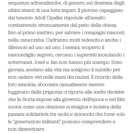
sequenze adrenaliniche, di genere, sul dramma degli
ultimi istanti di una lotta impari. Il plotone capeggiato
dal tenente Adolf Opalka risponde all’assalto
combattendo strenuamente dal patio della chiesa
fino al primo mattino, per salvare i compagni nascosti
nella catacomba. Cadranno molti tedeschi e anche i
difensori ad uno ad uno. I nemici, scoperto il
nascondiglio segreto, cercano i superstiti inondando i
sotterranei. Josef e Jan non hanno più scampo. Sono
giovani, anelano alla vita ma scelgono il suicidio per
non cadere vivi nelle mani dei nazisti. Il ricordo della
loro amicizia, sbocciata casualmente mentre
fuggivano dalla prigionia ci riporta alle scelte decisive
che la Storia impose alla gioventù dell’epoca e nel film
suona come una citazione nostalgica e incisiva della
passata solidarietà tra cechi e slovacchi che forse solo
le “generazioni militanti” possono comprendere e
non dimenticare.