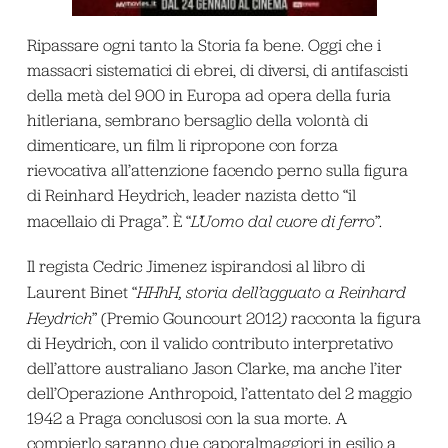
Ripassare ogni tanto la Storia fa bene. Oggi che i
massacri sistematici di ebrei, di diversi, di antifascisti
della metà del 900 in Europa ad opera della furia
hitleriana, sembrano bersaglio della volontà di
dimenticare, un film li ripropone con forza
rievocativa all’attenzione facendo perno sulla figura
di Reinhard Heydrich, leader nazista detto “il
macellaio di Praga”. È “
L’Uomo dal cuore di ferro
”.
Il regista Cedric Jimenez ispirandosi al libro di
Laurent Binet “
HHhH, storia dell’agguato a Reinhard
Heydrich
” (Premio Gouncourt 2012
)
racconta la figura
di Heydrich, con il valido contributo interpretativo
dell’attore australiano Jason Clarke, ma anche l’iter
dell’Operazione Anthropoid, l’attentato del 2 maggio
1942 a Praga conclusosi con la sua morte. A
compierlo saranno due caporalmaggiori in esilio a