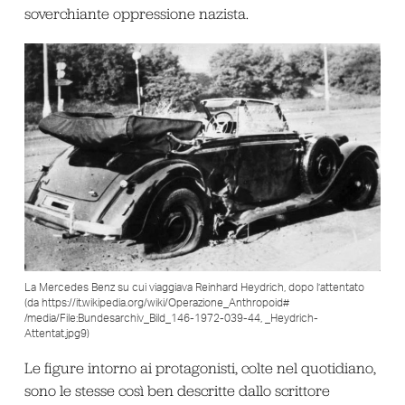
soverchiante oppressione nazista.
La Mercedes Benz su cui viaggiava Reinhard Heydrich, dopo l’attentato
(da https://it.wikipedia.org/wiki/Operazione_Anthropoid#
/media/File:Bundesarchiv_Bild_146-1972-039-44, _Heydrich-
Attentat.jpg9)
Le figure intorno ai protagonisti, colte nel quotidiano,
sono le stesse così ben descritte dallo scrittore