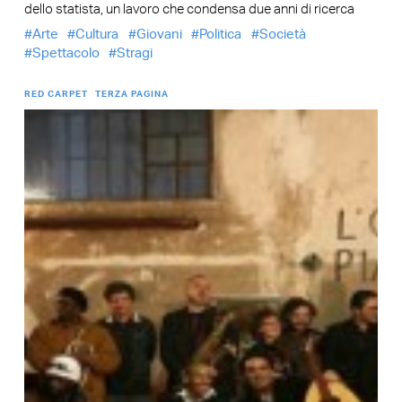
dello statista, un lavoro che condensa due anni di ricerca
Arte
Cultura
Giovani
Politica
Società
Spettacolo
Stragi
RED CARPET
TERZA PAGINA