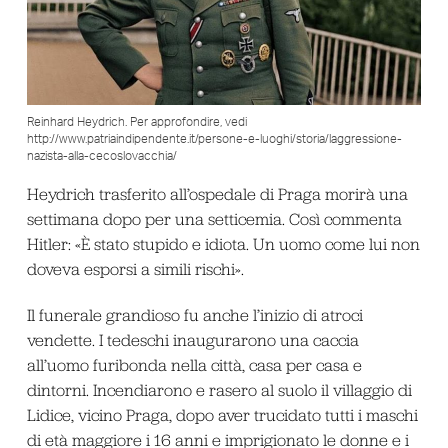
Reinhard Heydrich. Per approfondire, vedi
http://www.patriaindipendente.it/persone-e-luoghi/storia/laggressione-
nazista-alla-cecoslovacchia/
Heydrich trasferito all’ospedale di Praga morirà una
settimana dopo per una setticemia. Così commenta
Hitler: «È stato stupido e idiota. Un uomo come lui non
doveva esporsi a simili rischi».
Il funerale grandioso fu anche l’inizio di atroci
vendette. I tedeschi inaugurarono una caccia
all’uomo furibonda nella città, casa per casa e
dintorni. Incendiarono e rasero al suolo il villaggio di
Lidice, vicino Praga, dopo aver trucidato tutti i maschi
di età maggiore i 16 anni e imprigionato le donne e i