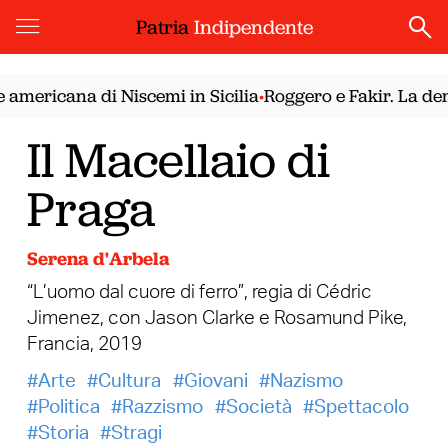
Patria
Indipendente
ricana di Niscemi in Sicilia
Roggero e Fakir. La democr
•
Il Macellaio di
Praga
Serena d'Arbela
“L’uomo dal cuore di ferro”, regia di Cédric
Jimenez, con Jason Clarke e Rosamund Pike,
Francia, 2019
Arte
Cultura
Giovani
Nazismo
Politica
Razzismo
Società
Spettacolo
Storia
Stragi