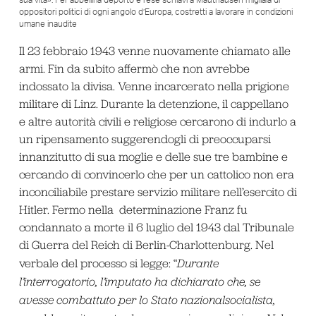
sua vita». Per abbellirla deportò e rese schiavi a Mauthausen migliaia di
oppositori politici di ogni angolo d’Europa, costretti a lavorare in condizioni
umane inaudite
Il 23 febbraio 1943 venne nuovamente chiamato alle
armi. Fin da subito affermò che non avrebbe
indossato la divisa. Venne incarcerato nella prigione
militare di Linz. Durante la detenzione, il cappellano
e altre autorità civili e religiose cercarono di indurlo a
un ripensamento suggerendogli di preoccuparsi
innanzitutto di sua moglie e delle sue tre bambine e
cercando di convincerlo che per un cattolico non era
inconciliabile prestare servizio militare nell’esercito di
Hitler. Fermo nella determinazione Franz fu
condannato a morte il 6 luglio del 1943 dal Tribunale
di Guerra del Reich di Berlin-Charlottenburg. Nel
verbale del processo si legge: “
Durante
l’interrogatorio, l’imputato ha dichiarato che, se
avesse combattuto per lo Stato nazionalsocialista,