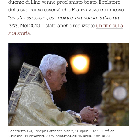
duomo di Linz venne proclamato beato. Il relatore
della sua causa osservò che Franz aveva commesso
“
un atto singolare, esemplare, ma non imitabile da
tutti
”. Nel 2019 è stato anche realizzato
un film sulla
sua storia
.
Benedetto XVI, Joseph Ratzinger: Marktl, 16 aprile 1927 – Città del
Vaticano, 31 dicembre 2022, pontefice dal 19 aprile 2005 al 28