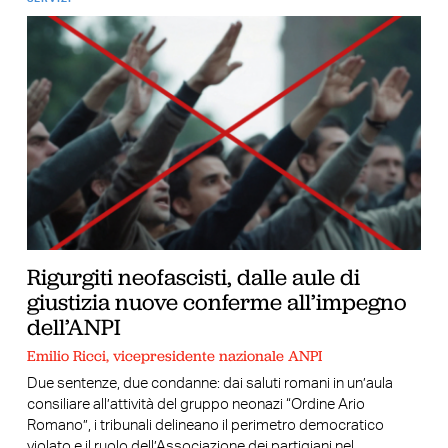
Rigurgiti neofascisti, dalle aule di
giustizia nuove conferme all’impegno
dell’ANPI
Emilio Ricci, vicepresidente nazionale ANPI
Due sentenze, due condanne: dai saluti romani in un’aula
consiliare all’attività del gruppo neonazi “Ordine Ario
Romano”, i tribunali delineano il perimetro democratico
violato e il ruolo dell’Associazione dei partigiani nel