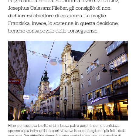
fargli cambiare idea. Addirittura il vescovo di Linz,
Josephus Calasanz Fließer, gli consigliò di non
dichiararsi obiettore di coscienza. La moglie
Franziska, invece, lo sostenne in questa decisione,
benché consapevole delle conseguenze.
Hitler considerava la città di Linz la sua patria perché, come confidava
spesso ai più intimi collaboratori, vi aveva trascorso «gli anni più felici della