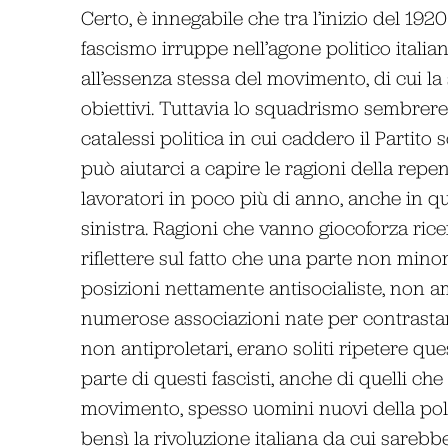
Certo, è innegabile che tra l’inizio del 19
fascismo irruppe nell’agone politico itali
all’essenza stessa del movimento, di cui l
obiettivi. Tuttavia lo squadrismo sembrere
catalessi politica in cui caddero il Partito 
può aiutarci a capire le ragioni della repe
lavoratori in poco più di anno, anche in q
sinistra. Ragioni che vanno giocoforza ri
riflettere sul fatto che una parte non minor
posizioni nettamente antisocialiste, non a
numerose associazioni nate per contrastare
non antiproletari, erano soliti ripetere qu
parte di questi fascisti, anche di quelli ch
movimento, spesso uomini nuovi della poli
bensì la rivoluzione italiana da cui sarebb