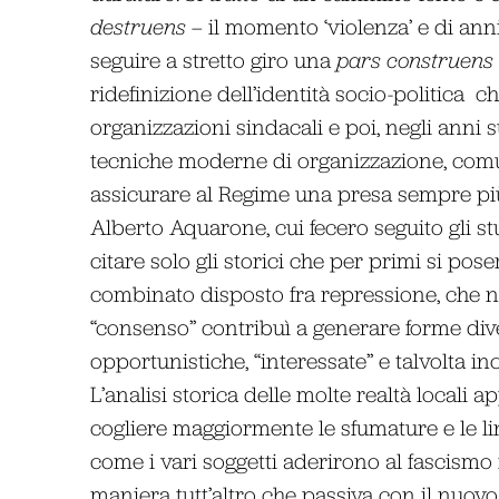
destruens
– il momento ‘violenza’ e di anni
seguire a stretto giro una
pars construens
ridefinizione dell’identità socio-politica ­ c
organizzazioni sindacali e poi, negli anni s
tecniche moderne di organizzazione, comu
assicurare al Regime una presa sempre più f
Alberto Aquarone, cui fecero seguito gli st
citare solo gli storici che per primi si po
combinato disposto fra repressione, che 
“consenso” contribuì a generare forme div
opportunistiche, “interessate” e talvolta in
L’analisi storica delle molte realtà locali 
cogliere maggiormente le sfumature e le lin
come i vari soggetti aderirono al fascismo 
maniera tutt’altro che passiva con il nuovo