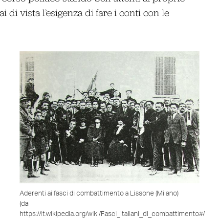
 vista l’esigenza di fare i conti con le
Aderenti ai fasci di combattimento a Lissone (Milano)
(da
https://it.wikipedia.org/wiki/Fasci_italiani_di_combattimento#/