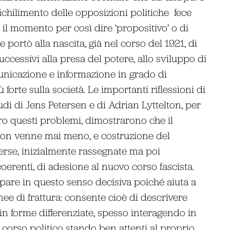
chilimento delle opposizioni politiche ­ fece
­ il momento per così dire ‘propositivo’ o di
he portò alla nascita, già nel corso del 1921, di
uccessivi alla presa del potere, allo sviluppo di
nicazione e informazione in grado di
orte sulla società. Le importanti riflessioni di
udi di Jens Petersen e di Adrian Lyttelton, per
sero questi problemi, dimostrarono che il
non venne mai meno, e costruzione del
erse, inizialmente rassegnate ma poi
coerenti, di adesione al nuovo corso fascista.
appare in questo senso decisiva poiché aiuta a
ee di frattura: consente cioè di descrivere
in forme differenziate, spesso interagendo in
 corso politico stando ben attenti al proprio