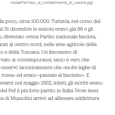
media/File:Fasci_di_combattimento_di_Lissone.jpg)
 da poco, circa 100.000. Tuttavia, nel corso del
 al 31 dicembre le sezioni erano già 88 e gli
o, diventato ormai Partito nazionale fascista,
lutati al centro-nord, nelle aree agricole della
to e della Toscana. Un fenomeno di
vato ai contemporanei, tanto è vero che
 osservò laconicamente che «molte leghe di
 rossa» ed erano «passate al fascismo». E
rsi: nel maggio 1922, infatti, gli iscritti erano
l Pnf il più forte partito in Italia. Nove mesi
ca di Mussolini arrivò ad allineare addirittura