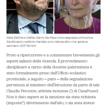
Maria Dell’Aira e Matteo Salvini (da https://www.dagospia.com/rubrica-
3/politica/provveditore-mandato-provvidenza-altro-che-gerarca-
salviniano-203736.htm)
Provo a ripercorrere e a commentare brevemente gli
aspetti salienti della vicenda. Il provvedimento
disciplinare a carico della docente palermitana è
stato formalmente preso dall’Ufficio scolastico
provinciale, a seguito ‒ pare ‒ della segnalazione
pervenuta al ministero dell’Istruzione da parte di tale
Claudio Perconte, attivista monzese (!) di CasaPound.
Non è dato sapere se la sanzione sia stata richiesta
(imposta?) direttamente dall’alto, o sia stata invece