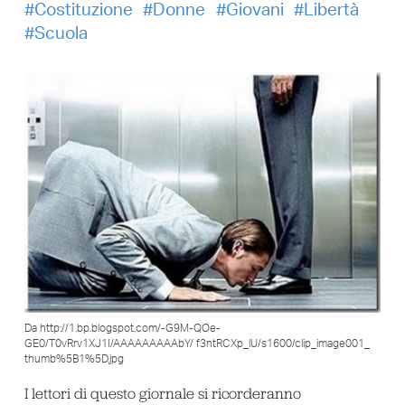
Costituzione
Donne
Giovani
Libertà
Scuola
Da http://1.bp.blogspot.com/-G9M-QOe-
GE0/T0vRrv1XJ1I/AAAAAAAAAbY/ f3ntRCXp_lU/s1600/clip_image001_
thumb%5B1%5D.jpg
I lettori di questo giornale si ricorderanno