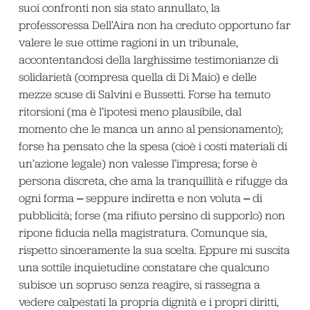
suoi confronti non sia stato annullato, la
professoressa Dell’Aira non ha creduto opportuno far
valere le sue ottime ragioni in un tribunale,
accontentandosi della larghissime testimonianze di
solidarietà (compresa quella di Di Maio) e delle
mezze scuse di Salvini e Bussetti. Forse ha temuto
ritorsioni (ma è l’ipotesi meno plausibile, dal
momento che le manca un anno al pensionamento);
forse ha pensato che la spesa (cioè i costi materiali di
un’azione legale) non valesse l’impresa; forse è
persona discreta, che ama la tranquillità e rifugge da
ogni forma ‒ seppure indiretta e non voluta ‒ di
pubblicità; forse (ma rifiuto persino di supporlo) non
ripone fiducia nella magistratura. Comunque sia,
rispetto sinceramente la sua scelta. Eppure mi suscita
una sottile inquietudine constatare che qualcuno
subisce un sopruso senza reagire, si rassegna a
vedere calpestati la propria dignità e i propri diritti,