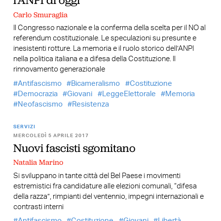
l’ANPI di oggi
Carlo Smuraglia
Il Congresso nazionale e la conferma della scelta per il NO al
referendum costituzionale. Le speculazioni su presunte e
inesistenti rotture. La memoria e il ruolo storico dell’ANPI
nella politica italiana e a difesa della Costituzione. Il
rinnovamento generazionale
Antifascismo
Bicameralismo
Costituzione
Democrazia
Giovani
LeggeElettorale
Memoria
Neofascismo
Resistenza
SERVIZI
MERCOLEDÌ 5 APRILE 2017
Nuovi fascisti sgomitano
Natalia Marino
Si sviluppano in tante città del Bel Paese i movimenti
estremistici fra candidature alle elezioni comunali, “difesa
della razza”, rimpianti del ventennio, impegni internazionali e
contrasti interni
Antifascismo
Costituzione
Giovani
Libertà