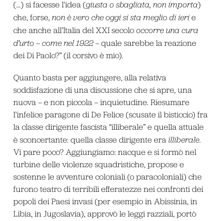
(…) si facesse l’idea (
giusta o sbagliata, non importa
)
che, forse,
non è vero che oggi si sta meglio di ieri
e
che anche all’Italia del XXI secolo
occorre una cura
d’urto – come nel 1922
– quale sarebbe la reazione
dei Di Paolo?” (il corsivo è mio).
Quanto basta per aggiungere, alla relativa
soddisfazione di una discussione che si apre, una
nuova – e non piccola – inquietudine. Riesumare
l’infelice paragone di De Felice (scusate il bisticcio) fra
la classe dirigente fascista “illiberale” e quella attuale
è sconcertante: quella classe dirigente era
illiberale
.
Vi pare poco? Aggiungiamo: nacque e si formò nel
turbine delle violenze squadristiche, propose e
sostenne le avventure coloniali (o paracoloniali) che
furono teatro di terribili efferatezze nei confronti dei
popoli dei Paesi invasi (per esempio in Abissinia, in
Libia, in Jugoslavia), approvò le leggi razziali, portò