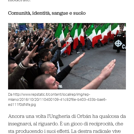
Comunità, identità, sangue e suolo
Da http://www.repstatic.it/content/localirep/img/rep-
milano/2016/10/20/110400109-41c92f6e-b403-433b-bae6-
ed111f0df4fe.jpg
Ancora una volta l’Ungheria di Orbán ha qualcosa da
insegnarci, al riguardo. È un gioco di reciprocità, che
sta producendo i suoi effetti. La destra radicale vive