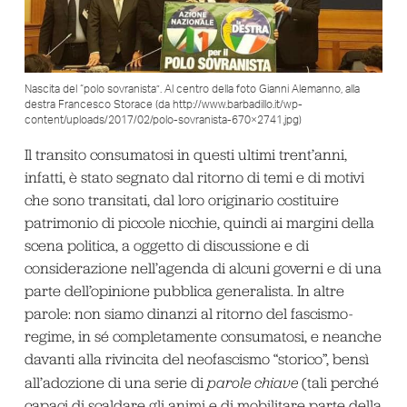
Nascita del “polo sovranista”. Al centro della foto Gianni Alemanno, alla
destra Francesco Storace (da http://www.barbadillo.it/wp-
content/uploads/2017/02/polo-sovranista-670×2741.jpg)
Il transito consumatosi in questi ultimi trent’anni,
infatti, è stato segnato dal ritorno di temi e di motivi
che sono transitati, dal loro originario costituire
patrimonio di piccole nicchie, quindi ai margini della
scena politica, a oggetto di discussione e di
considerazione nell’agenda di alcuni governi e di una
parte dell’opinione pubblica generalista. In altre
parole: non siamo dinanzi al ritorno del fascismo-
regime, in sé completamente consumatosi, e neanche
davanti alla rivincita del neofascismo “storico”, bensì
all’adozione di una serie di
parole chiave
(tali perché
capaci di scaldare gli animi e di mobilitare parte della