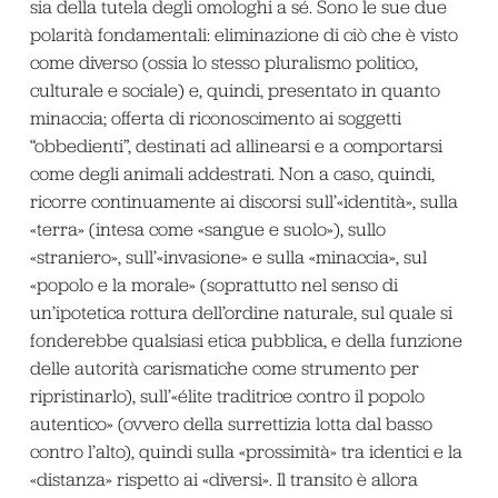
sia della tutela degli omologhi a sé. Sono le sue due
polarità fondamentali: eliminazione di ciò che è visto
come diverso (ossia lo stesso pluralismo politico,
culturale e sociale) e, quindi, presentato in quanto
minaccia; offerta di riconoscimento ai soggetti
“obbedienti”, destinati ad allinearsi e a comportarsi
come degli animali addestrati. Non a caso, quindi,
ricorre continuamente ai discorsi sull’«identità», sulla
«terra» (intesa come «sangue e suolo»), sullo
«straniero», sull’«invasione» e sulla «minaccia», sul
«popolo e la morale» (soprattutto nel senso di
un’ipotetica rottura dell’ordine naturale, sul quale si
fonderebbe qualsiasi etica pubblica, e della funzione
delle autorità carismatiche come strumento per
ripristinarlo), sull’«élite traditrice contro il popolo
autentico» (ovvero della surrettizia lotta dal basso
contro l’alto), quindi sulla «prossimità» tra identici e la
«distanza» rispetto ai «diversi». Il transito è allora