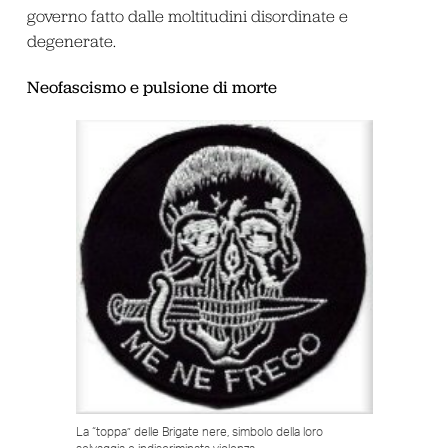
governo fatto dalle moltitudini disordinate e
degenerate.
Neofascismo e pulsione di morte
La “toppa” delle Brigate nere, simbolo della loro