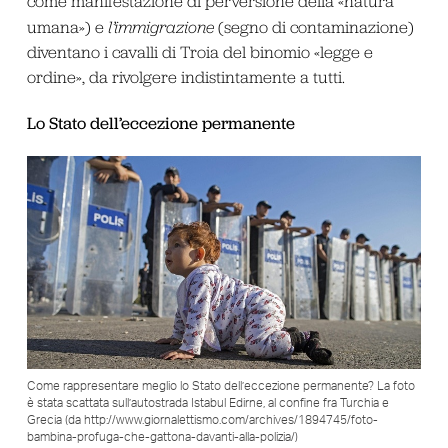
come manifestazione di perversione della «natura
umana») e
l’immigrazione
(segno di contaminazione)
diventano i cavalli di Troia del binomio «legge e
ordine», da rivolgere indistintamente a tutti.
Lo Stato dell’eccezione permanente
Come rappresentare meglio lo Stato dell’eccezione permanente? La foto
è stata scattata sull’autostrada Istabul Edirne, al confine fra Turchia e
Grecia (da http://www.giornalettismo.com/archives/1894745/foto-
bambina-profuga-che-gattona-davanti-alla-polizia/)