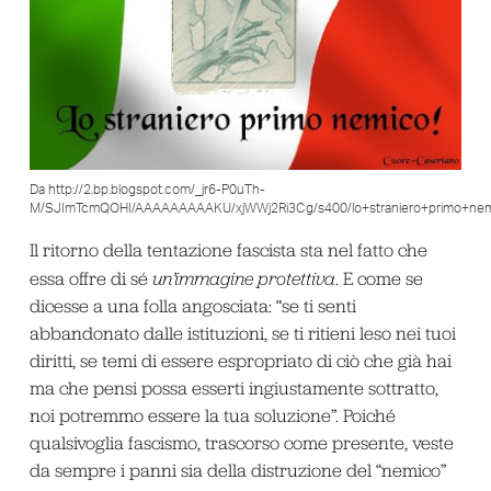
Da http://2.bp.blogspot.com/_jr6-P0uTh-
M/SJImTcmQOHI/AAAAAAAAAKU/xjWWj2Ri3Cg/s400/lo+straniero+primo+nemi
Il ritorno della tentazione fascista sta nel fatto che
essa offre di sé
un’immagine protettiva
. E come se
dicesse a una folla angosciata: “se ti senti
abbandonato dalle istituzioni, se ti ritieni leso nei tuoi
diritti, se temi di essere espropriato di ciò che già hai
ma che pensi possa esserti ingiustamente sottratto,
noi potremmo essere la tua soluzione”. Poiché
qualsivoglia fascismo, trascorso come presente, veste
da sempre i panni sia della distruzione del “nemico”