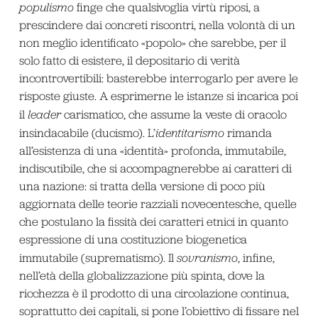
populismo
finge che qualsivoglia virtù riposi, a
prescindere dai concreti riscontri, nella volontà di un
non meglio identificato «popolo» che sarebbe, per il
solo fatto di esistere, il depositario di verità
incontrovertibili: basterebbe interrogarlo per avere le
risposte giuste. A esprimerne le istanze si incarica poi
il
leader
carismatico, che assume la veste di oracolo
insindacabile (ducismo). L’
identitarismo
rimanda
all’esistenza di una «identità» profonda, immutabile,
indiscutibile, che si accompagnerebbe ai caratteri di
una nazione: si tratta della versione di poco più
aggiornata delle teorie razziali novecentesche, quelle
che postulano la fissità dei caratteri etnici in quanto
espressione di una costituzione biogenetica
immutabile (suprematismo). Il
sovranismo
, infine,
nell’età della globalizzazione più spinta, dove la
ricchezza è il prodotto di una circolazione continua,
soprattutto dei capitali, si pone l’obiettivo di fissare nel