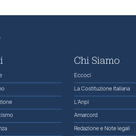
e
i
Chi Siamo
e
Eccoci
mo
La Costituzione Italiana
zione
L’Anpi
cismo
Amarcord
nza
Redazione e Note legali