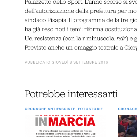
Palazzetto dello Sport. L’anno scorso si svo
dell’autorizzazione della prefettura per moti
sindaco Pisapia. Il programma della tre g
ha già reso noti i temi: riforma costituzio
Ue, resistenza (con la r minuscola,
ndr
) e 
Previsto anche un omaggio teatrale a Giorg
PUBBLICATO GIOVEDÌ 8 SETTEMBRE 2016
Potrebbe interessarti
CRONACHE ANTIFASCISTE
FOTOSTORIE
CRONACH