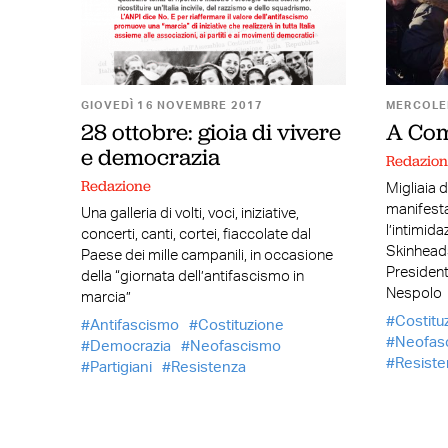
GIOVEDÌ 16 NOVEMBRE 2017
MERCOLED
28 ottobre: gioia di vivere
A Com
e democrazia
Redazio
Redazione
Migliaia d
manifesta
Una galleria di volti, voci, iniziative,
l’intimid
concerti, canti, cortei, fiaccolate dal
Skinheads
Paese dei mille campanili, in occasione
President
della “giornata dell’antifascismo in
Nespolo
marcia”
Costitu
Antifascismo
Costituzione
Neofas
Democrazia
Neofascismo
Resiste
Partigiani
Resistenza