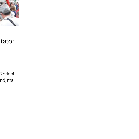
tato:
n
 Sindaci
und; ma