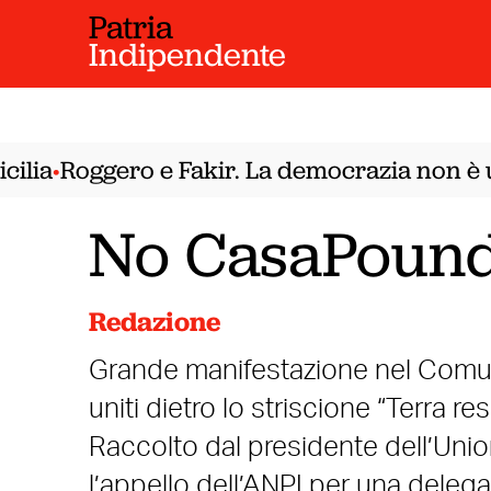
Patria
Indipendente
lia
Roggero e Fakir. La democrazia non è un
•
No CasaPound
Redazione
Grande manifestazione nel Comune 
uniti dietro lo striscione “Terra res
Raccolto dal presidente dell’Uni
l’appello dell’ANPI per una deleg