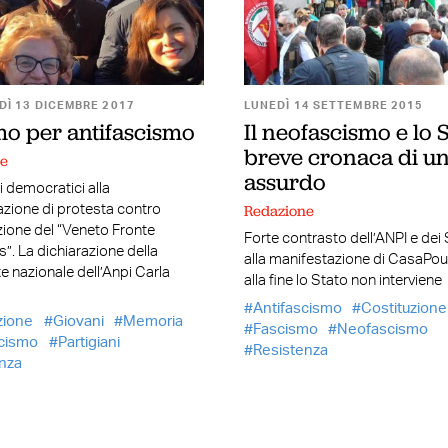
Ì 13 DICEMBRE 2017
LUNEDÌ 14 SETTEMBRE 2015
o per antifascismo
Il neofascismo e lo S
breve cronaca di u
ne
assurdo
i democratici alla
Redazione
zione di protesta contro
azione del “Veneto Fronte
Forte contrasto dell’ANPI e dei
”. La dichiarazione della
alla manifestazione di CasaPo
e nazionale dell’Anpi Carla
alla fine lo Stato non interviene
Antifascismo
Costituzione
zione
Giovani
Memoria
Fascismo
Neofascismo
cismo
Partigiani
Resistenza
nza