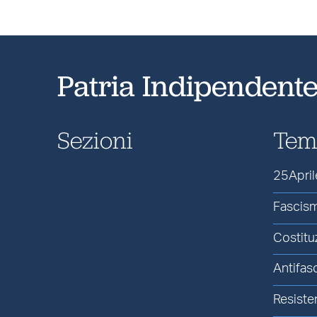
Patria Indipendent
Sezioni
Tem
25April
Fascis
Costitu
Antifas
Resiste