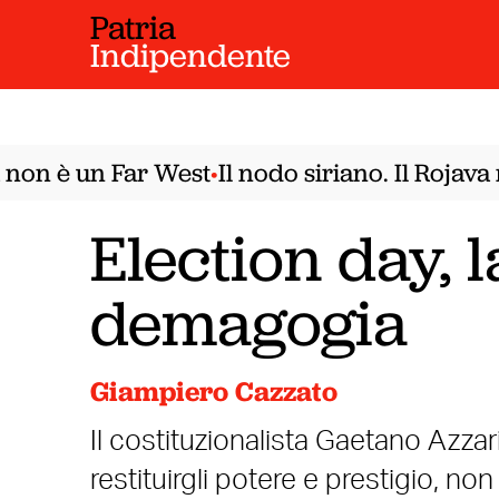
Patria
Indipendente
on è un Far West
Il nodo siriano. Il Rojava n
•
Election day, 
demagogia
Giampiero Cazzato
Il costituzionalista Gaetano Azzari
restituirgli potere e prestigio, non