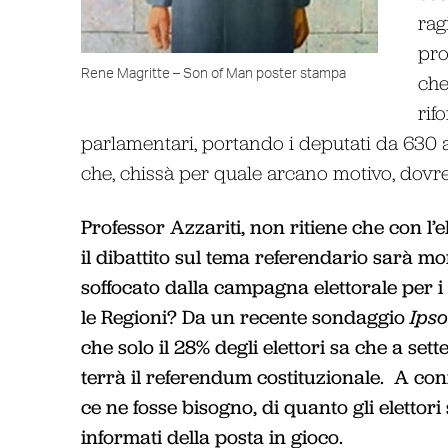
rag
pro
Rene Magritte – Son of Man poster stampa
che
rif
parlamentari, portando i deputati da 630 a
che, chissà per quale arcano motivo, dovre
Professor Azzariti, non ritiene che con l’e
il dibattito sul tema referendario sarà mor
soffocato dalla campagna elettorale per 
le Regioni? Da un recente sondaggio
Ipso
che solo il 28% degli elettori sa che a set
terrà il referendum costituzionale. A con
ce ne fosse bisogno, di quanto gli elettor
informati della posta in gioco.