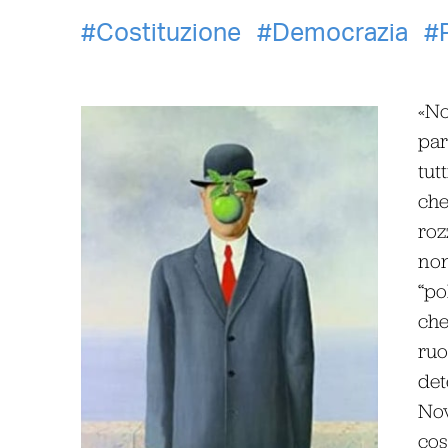
Costituzione
Democrazia
«No
par
tut
che
roz
non
“po
che
ruo
det
Nov
cos