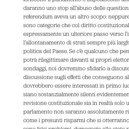
daranno uno stop all’abuso delle question
referendum aveva un altro scopo: neppure ta
sono categorie che col diritto costituzion
espressamente un ulteriore passo verso l’
l’allontanamento di strati sempre più larghi
politica del Paese. Se c’è qualcuno che pen
potrà rilegittimare davanti ai propri elett
sondaggi, noi dovremmo sfidarlo a discuter
discussione sugli effetti che conseguono a
dovrebbero essere interessati in primo luogo
siano sostanzialmente silenti evidentement
revisione costituzionale sia in realtà solo
parlamento non saranno assolutamente riso
come i presunti risparmi che si otterrann
sono falsi problemi, demagogia allo stato p