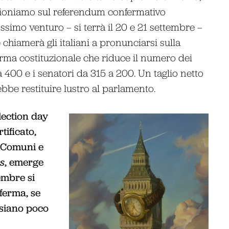
ioniamo sul referendum confermativo
ssimo venturo – si terrà il 20 e 21 settembre –
 chiamerà gli italiani a pronunciarsi sulla
orma costituzionale che riduce il numero dei
 400 e i senatori da 315 a 200. Un taglio netto
bbe restituire lustro al parlamento.
lection day
tificato,
i Comuni e
s
, emerge
tembre si
ferma, se
i siano poco