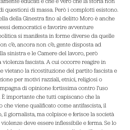
tamente educati è che è vero che la storia non
andi questioni di massa. Però i complotti esistono.
ella della Ginestra fino al delitto Moro è anche
cessi democratici e favorire avventure
politica si manifesta in forme diverse da quelle
on c’è, ancora non c’è, gente disposta ad
lla sinistra e le Camere del lavoro, però
a violenza fascista. A cui occorre reagire in
 vietano la ricostituzione del partito fascista e
ione per motivi razziali, etnici, religiosi o
ampagna di opinione fortissima contro l’uso
ia. È importante che tutti capiscano che la
 che viene qualificato come antifascista, il
o, il giornalista, ma colpisce e ferisce la società
e violenze deve essere inflessibile e ferma. Se lo