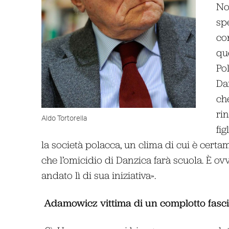
No
spe
co
qu
Pol
Da
ch
ri
Aldo Tortorella
fi
la società polacca, un clima di cui è cer
che l’omicidio di Danzica farà scuola. È ov
andato lì di sua iniziativa».
Adamowicz vittima di un complotto fasci