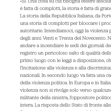
«Sì. Una cosa su cui bisogna essere assolu
è fatta di complotti, la storia è fatta di gr
La storia della Repubblica Italiana, da Port
una storia di complotti per bloccare i pro
autoritarie. Intendiamoci, oggi la violenza 
degli anni Venti e Trenta del Novecento. N
andare a incendiare le sedi dei giornali de
registro un pericoloso salto di qualità dell
primo luogo con le leggi a disposizione, che
l’incitazione alla violenza e alla discriminaz
nazionali. In secondo luogo va fatta una c
della violenza politica. In Europa e in Ital
violenza non si rivolge solo verso qualcuno
militante della sinistra, l’oppositore politic
intera. La risposta dello Stato di fronte all