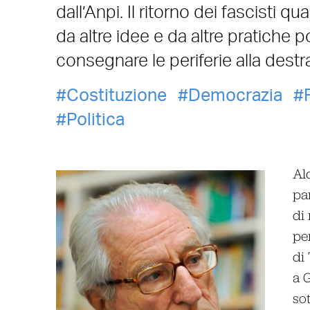
dall’Anpi. Il ritorno dei fascisti
da altre idee e da altre pratiche 
consegnare le periferie alla destr
Costituzione
Democrazia
Politica
Al
pa
di
per
di 
a 
sot