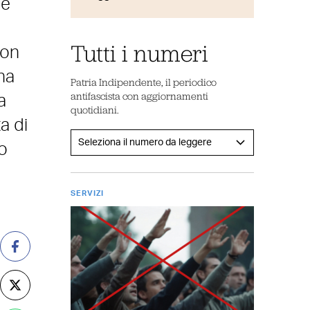
 e
Tutti i numeri
con
na
Patria Indipendente, il periodico
antifascista con aggiornamenti
a
quotidiani.
a di
o
SERVIZI