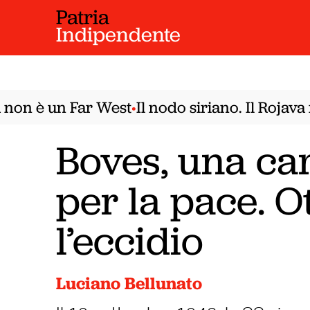
Patria
Indipendente
n è un Far West
Il nodo siriano. Il Rojava n
•
Boves, una car
per la pace. O
l’eccidio
Luciano Bellunato