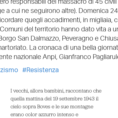
ero responsabili del massacro di 45 civili
ge a cui ne seguirono altre). Domenica 24
ricordare quegli accadimenti, in migliaia, 
 Comuni del territorio hanno dato vita a u
 Borgo San Dalmazzo, Peveragno e Chius
martoriato. La cronaca di una bella giornat
ente nazionale Anpi, Gianfranco Pagliarul
zismo
Resistenza
I vecchi, allora bambini, raccontano che
quella mattina del 19 settembre 1943 il
cielo sopra Boves e le sue montagne
erano color azzurro intenso e