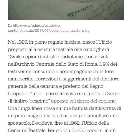
Da http://www.federicafesta.it/wp-
content/uploads/2017/05/copionecesnsurato-w.jpg
Nel 1929, in pieno regime fascista, nasce l’Ufficio
preposto alla censura teatrale che catalogherà
13mila copioni teatrali e radiofonici, conservati
nell’Archivio Centrale dello Stato di Roma. Il 9% dei
testi venne censurato e accompagnato da lettere
manoscritte, correzioni e suggerimenti del direttore
generale della censura e prefetto del Regno
Leopoldo Zurlo – che si firmava con la zeta di Zorro.
«Il timbro “respinto” opposto sul dorso del copione.
Una lunga linea rossa su una battuta dattiloscritta di
un personaggio. Questo bastava per annullare uno
spettacolo. Decideva, fino al 1962, l’Ufficio della
Censura Teatrale. Per ciò più di 700 copioni, in un