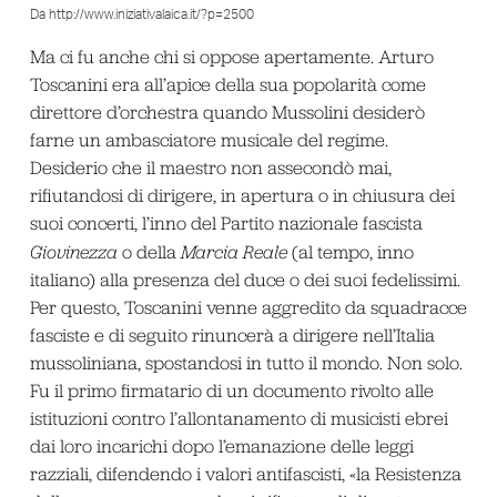
Da http://www.iniziativalaica.it/?p=2500
Ma ci fu anche chi si oppose apertamente. Arturo
Toscanini era all’apice della sua popolarità come
direttore d’orchestra quando Mussolini desiderò
farne un ambasciatore musicale del regime.
Desiderio che il maestro non assecondò mai,
rifiutandosi di dirigere, in apertura o in chiusura dei
suoi concerti, l’inno del Partito nazionale fascista
Giovinezza
o della
Marcia Reale
(al tempo, inno
italiano) alla presenza del duce o dei suoi fedelissimi.
Per questo, Toscanini venne aggredito da squadracce
fasciste e di seguito rinuncerà a dirigere nell’Italia
mussoliniana, spostandosi in tutto il mondo. Non solo.
Fu il primo firmatario di un documento rivolto alle
istituzioni contro l’allontanamento di musicisti ebrei
dai loro incarichi dopo l’emanazione delle leggi
razziali, difendendo i valori antifascisti, «la Resistenza