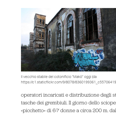
Il vecchio stabile del cotonificio “Makò” oggi (da
https://c1.staticflickr.com/9/8078/8360199361_c55706419
operatori incaricati e distribuzione degli s
tasche dei grembiuli. Il giorno dello scio
«picchetto» di 6-7 donne a circa 200 m. dal