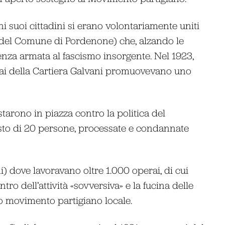
ni suoi cittadini si erano volontariamente uniti
o del Comune di Pordenone) che, alzando le
enza armata al fascismo insorgente. Nel 1923,
erai della Cartiera Galvani promuovevano uno
arono in piazza contro la politica del
resto di 20 persone, processate e condannate
i) dove lavoravano oltre 1.000 operai, di cui
tro dell’attività «sovversiva» e la fucina delle
uro movimento partigiano locale.