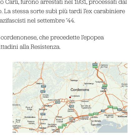
rio Carli, furono arrestati nel 1931, processati dal
 La stessa sorte subì più tardi l’ex carabiniere
zifascisti nel settembre ’44.
mo cordenonese, che precedette l’epopea
ttadini alla Resistenza.