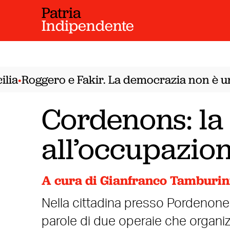
Patria
Indipendente
ia
Roggero e Fakir. La democrazia non è un 
•
Cordenons: la r
all’occupazion
A cura di Gianfranco Tamburin
Nella cittadina presso Pordenone u
parole di due operaie che organiz