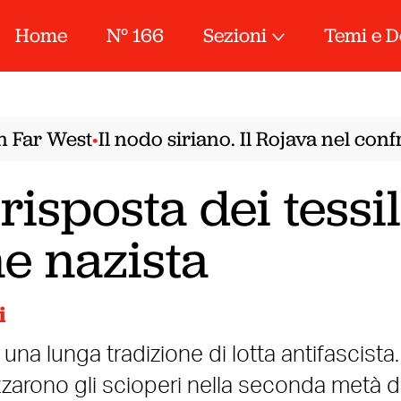
Home
N° 166
Sezioni
Temi e D
Far West
Il nodo siriano. Il Rojava nel confr
•
isposta dei tessil
e nazista
i
na lunga tradizione di lotta antifascista.
zarono gli scioperi nella seconda metà d