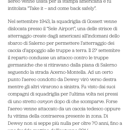
aereo venne usata per la stampa americana e fu
intitolata “Take it – and come back safely”.
Nel settembre 1943, la squadriglia di Gossett venne
dislocata presso il “Sele Airport”, una delle strisce di
atterraggio create dagli americani all’indomani dello
sbarco di Salerno per permettere l’atterraggio dei
caccia d’appoggio alle truppe a terra. Il 27 settembre
il reparto condusse un attacco contro le truppe
germaniche che si ritiravano dalla piana di Salerno
seguendo la strada Acerno-Montella. Ad un certo
punto l’aereo condotto da Dewey virò verso destra
mentre gli altri virarono a sinistra. Fu visto dai suoi
compagni di squadriglia per l’ultima volta nei pressi
di uno stretto
canyon
dopo di che scomparve. Forse
l’aereo venne attaccato da un caccia tedesco oppure
fu vittima della contraerea presente in zona. Di
Dewey non si seppe più nulla per oltre 70 anni, fino a