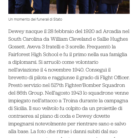
Un momento dei funerali di Stato
Dewey nacque il 28 febbraio del 1920 ad Arcadia nel
South Carolina da William Cleveland e Sallie Hughes
Gossett. Aveva 3 fratelli e 3 sorelle. Frequentò la
Fairforest High School e fu il primo nella sua famiglia
a diplomarsi. Si arruolò come volontario
nell’aviazione il 4 novembre 1940. Conseguì il
brevetto di pilota e raggiunse il grado di Flight Officer.
Prestò servizio nel 527th Fighter/Bomber Squadron
del 86th Group. Nell’agosto 1943 lo squadrone venne
impiegato nell’attacco a Troina durante la campagna
di Sicilia. Il suo velivolo fu colpito da un proiettile di
contraerea al piano di coda e Dewey dovette
impegnarsi notevolmente per rientrare sano e salvo
alla base. La foto che ritrae i danni subiti dal suo