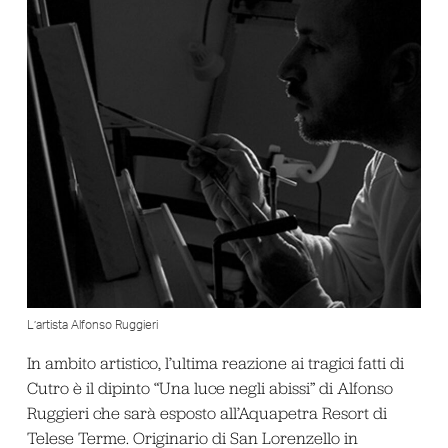
L’artista Alfonso Ruggieri
In ambito artistico, l’ultima reazione ai tragici fatti di
Cutro è il dipinto “Una luce negli abissi” di Alfonso
Ruggieri che sarà esposto all’Aquapetra Resort di
Telese Terme. Originario di San Lorenzello in