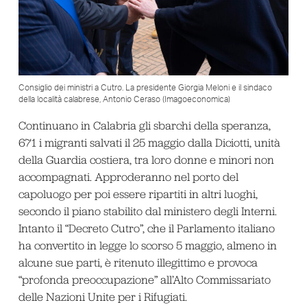
Consiglio dei ministri a Cutro. La presidente Giorgia Meloni e il sindaco
della località calabrese, Antonio Ceraso (Imagoeconomica)
Continuano in Calabria gli sbarchi della speranza,
671 i migranti salvati il 25 maggio dalla Diciotti, unità
della Guardia costiera, tra loro donne e minori non
accompagnati. Approderanno nel porto del
capoluogo per poi essere ripartiti in altri luoghi,
secondo il piano stabilito dal ministero degli Interni.
Intanto il “Decreto Cutro”, che il Parlamento italiano
ha convertito in legge lo scorso 5 maggio, almeno in
alcune sue parti, è ritenuto illegittimo e provoca
“profonda preoccupazione” all’Alto Commissariato
delle Nazioni Unite per i Rifugiati.