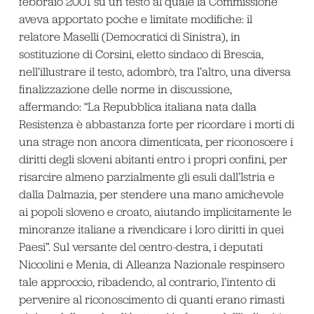
febbraio 2001 su un testo al quale la Commissione
aveva apportato poche e limitate modifiche: il
relatore Maselli (Democratici di Sinistra), in
sostituzione di Corsini, eletto sindaco di Brescia,
nell’illustrare il testo, adombrò, tra l’altro, una diversa
finalizzazione delle norme in discussione,
affermando: “La Repubblica italiana nata dalla
Resistenza è abbastanza forte per ricordare i morti di
una strage non ancora dimenticata, per riconoscere i
diritti degli sloveni abitanti entro i propri confini, per
risarcire almeno parzialmente gli esuli dall’Istria e
dalla Dalmazia, per stendere una mano amichevole
ai popoli sloveno e croato, aiutando implicitamente le
minoranze italiane a rivendicare i loro diritti in quei
Paesi”. Sul versante del centro-destra, i deputati
Niccolini e Menia, di Alleanza Nazionale respinsero
tale approccio, ribadendo, al contrario, l’intento di
pervenire al riconoscimento di quanti erano rimasti