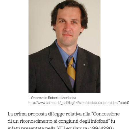
L’Onorevole Roberto Menia (da
http://www.camera.it/_dati/leg14/schededeputatiprototipo/foto/d
La prima proposta di legge relativa alla “Concessione
di un riconoscimento ai congiunti degli infoibati” fu
infatti presentata nella XII Legislatura (1994-1996)