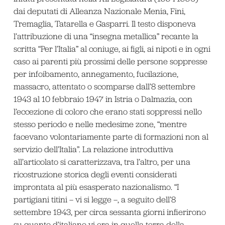
dai deputati di Alleanza Nazionale Menia, Fini,
Tremaglia, Tatarella e Gasparri. Il testo disponeva
l’attribuzione di una “insegna metallica” recante la
scritta “Per l’Italia” al coniuge, ai figli, ai nipoti e in ogni
caso ai parenti più prossimi delle persone soppresse
per infoibamento, annegamento, fucilazione,
massacro, attentato o scomparse dall’8 settembre
1943 al 10 febbraio 1947 in Istria o Dalmazia, con
l’eccezione di coloro che erano stati soppressi nello
stesso periodo e nelle medesime zone, “mentre
facevano volontariamente parte di formazioni non al
servizio dell’Italia”. La relazione introduttiva
all’articolato si caratterizzava, tra l’altro, per una
ricostruzione storica degli eventi considerati
improntata al più esasperato nazionalismo. “I
partigiani titini – vi si legge –, a seguito dell’8
settembre 1943, per circa sessanta giorni infierirono
su quanto d’italiano vi era in quella terra della