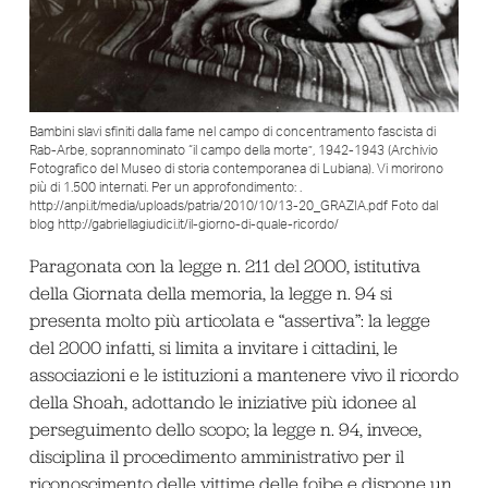
Bambini slavi sfiniti dalla fame nel campo di concentramento fascista di
Rab-Arbe, soprannominato “il campo della morte”, 1942-1943 (Archivio
Fotografico del Museo di storia contemporanea di Lubiana). Vi morirono
più di 1.500 internati. Per un approfondimento: .
http://anpi.it/media/uploads/patria/2010/10/13-20_GRAZIA.pdf Foto dal
blog http://gabriellagiudici.it/il-giorno-di-quale-ricordo/
Paragonata con la legge n. 211 del 2000, istitutiva
della Giornata della memoria, la legge n. 94 si
presenta molto più articolata e “assertiva”: la legge
del 2000 infatti, si limita a invitare i cittadini, le
associazioni e le istituzioni a mantenere vivo il ricordo
della Shoah, adottando le iniziative più idonee al
perseguimento dello scopo; la legge n. 94, invece,
disciplina il procedimento amministrativo per il
riconoscimento delle vittime delle foibe e dispone un