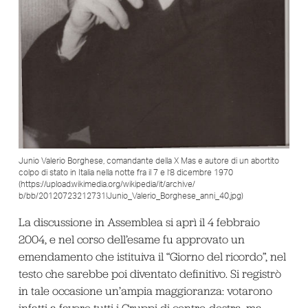
Junio Valerio Borghese, comandante della X Mas e autore di un abortito
colpo di stato in Italia nella notte fra il 7 e l’8 dicembre 1970
(https://upload.wikimedia.org/wikipedia/it/archive/
b/bb/20120723212731!Junio_Valerio_Borghese_anni_40.jpg)
La discussione in Assemblea si aprì il 4 febbraio
2004, e nel corso dell’esame fu approvato un
emendamento che istituiva il “Giorno del ricordo”, nel
testo che sarebbe poi diventato definitivo. Si registrò
in tale occasione un’ampia maggioranza: votarono
infatti a favore tutti i Gruppi di centro-destra, ma