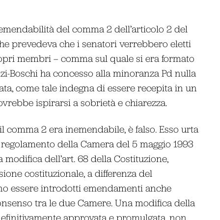
emendabilità del comma 2 dell’articolo 2 del
che prevedeva che i senatori verrebbero eletti
 propri membri – comma sul quale si era formato
nzi-Boschi ha concesso alla minoranza Pd nulla
ata, come tale indegna di essere recepita in un
ovrebbe ispirarsi a sobrietà e chiarezza.
 il comma 2 era inemendabile, è falso. Esso urta
l regolamento della Camera del 5 maggio 1993
 modifica dell’art. 68 della Costituzione,
ione costituzionale, a differenza del
ono essere introdotti emendamenti anche
consenso tra le due Camere. Una modifica della
 definitivamente approvata e promulgata, non