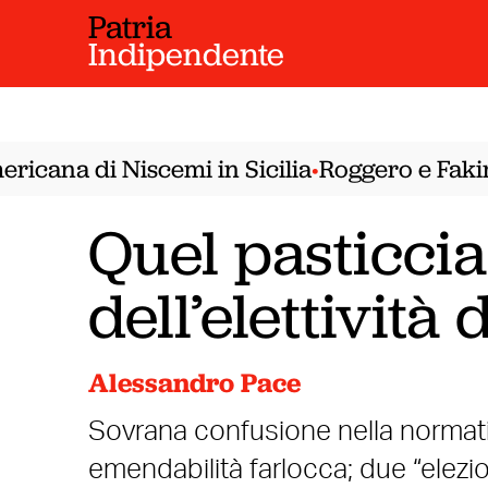
Patria
Indipendente
cana di Niscemi in Sicilia
Roggero e Fakir. 
•
Quel pasticcia
dell’elettività
Alessandro Pace
Sovrana confusione nella normativ
emendabilità farlocca; due “elezio