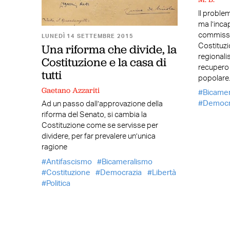
Il proble
ma l’inca
commissio
LUNEDÌ 14 SETTEMBRE 2015
Una riforma che divide, la
Costituzio
regionalis
Costituzione e la casa di
recupero 
tutti
popolare. 
Gaetano Azzariti
Bicame
Democr
Ad un passo dall’approvazione della
riforma del Senato, si cambia la
Costituzione come se servisse per
dividere, per far prevalere un’unica
ragione
Antifascismo
Bicameralismo
Costituzione
Democrazia
Libertà
Politica