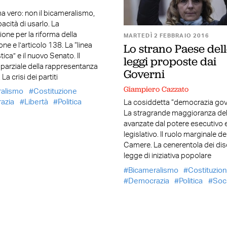
ma vero: non il bicameralismo,
pacità di usarlo. La
ne per la riforma della
MARTEDÌ 2 FEBBRAIO 2016
Lo strano Paese del
ne e l’articolo 138. La “linea
tica” e il nuovo Senato. Il
leggi proposte dai
parziale della rappresentanza
Governi
La crisi dei partiti
Giampiero Cazzato
ralismo
Costituzione
azia
Libertà
Politica
La cosiddetta “democrazia gov
La stragrande maggioranza dell
avanzate dal potere esecutivo 
legislativo. Il ruolo marginale de
Camere. La cenerentola dei dis
legge di iniziativa popolare
Bicameralismo
Costituzio
Democrazia
Politica
Soc