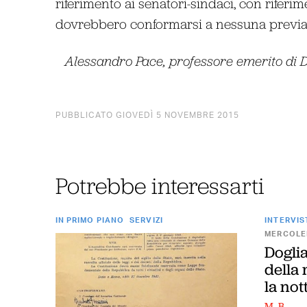
riferimento ai senatori-sindaci, con riferim
dovrebbero conformarsi a nessuna previa 
Alessandro Pace, professore emerito di Di
PUBBLICATO GIOVEDÌ 5 NOVEMBRE 2015
Potrebbe interessarti
IN PRIMO PIANO
SERVIZI
INTERVIS
MERCOLED
Doglia
della 
la not
M. B.