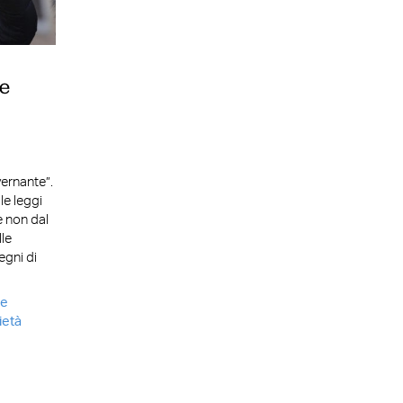
le
ernante”.
e leggi
e non dal
lle
egni di
ne
ietà