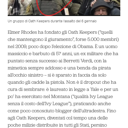
Un gruppo di Oath Keepers durante l’assalto del 6 gennaio
Elmer Rhodes ha fondato gli Oath Keepers (“quelli
che mantengono il giuramento”, forse 5.000 membri)
nel 2009, poco dopo l’elezione di Obama. È un uomo
massiccio e barbuto di 57 anni, un ex militare che ha
puntato senza successo ai Berretti Verdi, con la
mimetica sempre addosso e una benda da pirata
all’occhio sinistro – si è sparato in faccia da solo
quando gli cadde la pistola. Non è il dropout che ha
cura di sembrare: è laureato in legge a Yale e per un
po’ ha esercitato nel Montana (“qualità Ivy League
senza il costo dell’Ivy League”), praticando anche
come poco conosciuto blogger dell’ultradestra. Fino
agli Oath Keepers, diventati col tempo una delle
poche milizie distribuite in tutti gli Stati, persino