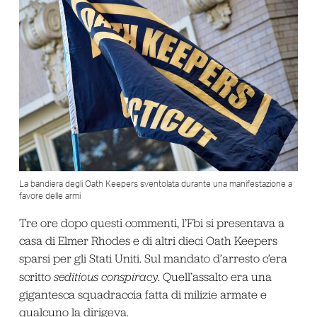
La bandiera degli Oath Keepers sventolata durante una manifestazione a
favore delle armi
Tre ore dopo questi commenti, l’Fbi si presentava a
casa di Elmer Rhodes e di altri dieci Oath Keepers
sparsi per gli Stati Uniti. Sul mandato d’arresto c’era
scritto
seditious conspiracy
. Quell’assalto era una
gigantesca squadraccia fatta di milizie armate e
qualcuno la dirigeva.