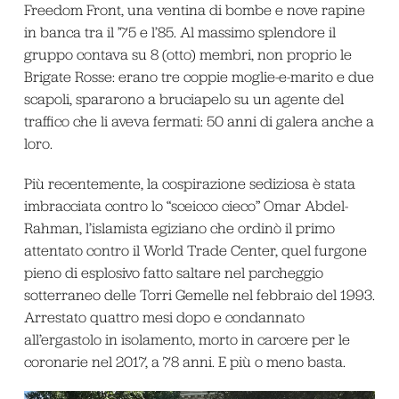
Freedom Front, una ventina di bombe e nove rapine
in banca tra il ’75 e l’85. Al massimo splendore il
gruppo contava su 8 (otto) membri, non proprio le
Brigate Rosse: erano tre coppie moglie-e-marito e due
scapoli, spararono a bruciapelo su un agente del
traffico che li aveva fermati: 50 anni di galera anche a
loro.
Più recentemente, la cospirazione sediziosa è stata
imbracciata contro lo “sceicco cieco” Omar Abdel-
Rahman, l’islamista egiziano che ordinò il primo
attentato contro il World Trade Center, quel furgone
pieno di esplosivo fatto saltare nel parcheggio
sotterraneo delle Torri Gemelle nel febbraio del 1993.
Arrestato quattro mesi dopo e condannato
all’ergastolo in isolamento, morto in carcere per le
coronarie nel 2017, a 78 anni. E più o meno basta.