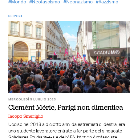
Mondo
Neofascismo
Neonazismo
Razzismo
SERVIZI
MERCOLEDÌ 5 LUGLIO 2023
Clemént Méric, Parigi non dimentica
Iacopo Smeriglio
Ucciso nel 2013 a diciotto anni da estremisti di destra, era
uno studente lavoratore entrato a far parte del sindacato
Solidaires Etudiant-e-s e dell’AFA, l’Action Antifasciste