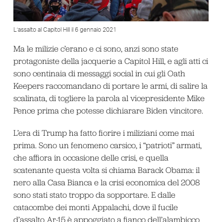
L’assalto al Capitol Hill il 6 gennaio 2021
Ma le milizie c’erano e ci sono, anzi sono state
protagoniste della jacquerie a Capitol Hill, e agli atti ci
sono centinaia di messaggi social in cui gli Oath
Keepers raccomandano di portare le armi, di salire la
scalinata, di togliere la parola al vicepresidente Mike
Pence prima che potesse dichiarare Biden vincitore.
L’era di Trump ha fatto fiorire i miliziani come mai
prima. Sono un fenomeno carsico, i “patrioti” armati,
che affiora in occasione delle crisi, e quella
scatenante questa volta si chiama Barack Obama: il
nero alla Casa Bianca e la crisi economica del 2008
sono stati stato troppo da sopportare. E dalle
catacombe dei monti Appalachi, dove il fucile
d’assalto Ar-15 è appoggiato a fianco dell’alambicco