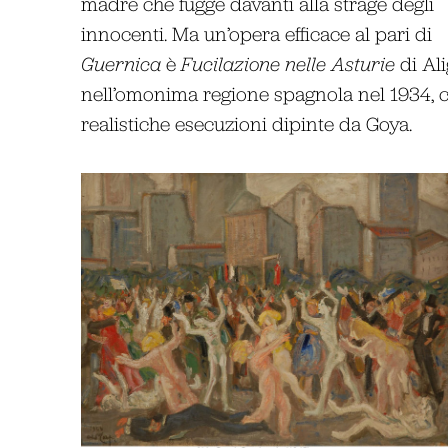
madre che fugge davanti alla strage degli
innocenti. Ma un’opera efficace al pari di
Guernica
è
Fucilazione nelle Asturie
di Ali
nell’omonima regione spagnola nel 1934, ch
realistiche esecuzioni dipinte da Goya.