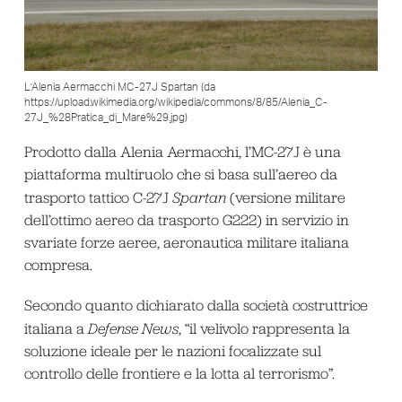
L’Alenia Aermacchi MC-27J Spartan (da
https://upload.wikimedia.org/wikipedia/commons/8/85/Alenia_C-
27J_%28Pratica_di_Mare%29.jpg)
Prodotto dalla Alenia Aermacchi, l’MC-27J è una
piattaforma multiruolo che si basa sull’aereo da
trasporto tattico C-27J
Spartan
(versione militare
dell’ottimo aereo da trasporto G222) in servizio in
svariate forze aeree, aeronautica militare italiana
compresa.
Secondo quanto dichiarato dalla società costruttrice
italiana a
Defense News
, “il velivolo rappresenta la
soluzione ideale per le nazioni focalizzate sul
controllo delle frontiere e la lotta al terrorismo”.