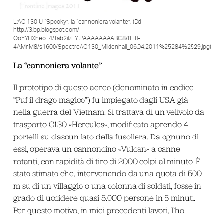
L’AC 130 U “Spooky”, la “cannoniera volante”. (Dd
http://3.bp.blogspot.com/-
OoYYHXheo_4/Tab2ilzEYtI/AAAAAAAABC8/fEIR-
4AMnM8/s1600/SpectreAC130_Mildenhall_06.04.2011%25284%2529.jpg)
La “cannoniera volante”
Il prototipo di questo aereo (denominato in codice
“Puf il drago magico”) fu impiegato dagli USA già
nella guerra del Vietnam. Si trattava di un velivolo da
trasporto C130 «Hercules», modificato aprendo 4
portelli su ciascun lato della fusoliera. Da ognuno di
essi, operava un cannoncino «Vulcan» a canne
rotanti, con rapidità di tiro di 2000 colpi al minuto. È
stato stimato che, intervenendo da una quota di 500
m su di un villaggio o una colonna di soldati, fosse in
grado di uccidere quasi 5.000 persone in 5 minuti.
Per questo motivo, in miei precedenti lavori, l’ho