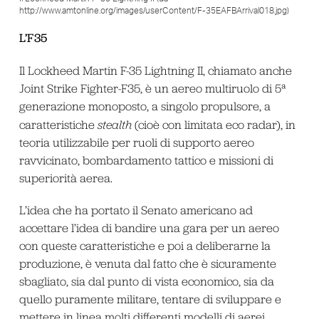
http://www.amtonline.org/images/userContent/F-35EAFBArrival018.jpg)
L’F35
Il Lockheed Martin F-35 Lightning II, chiamato anche
Joint Strike Fighter-F35, è un aereo multiruolo di 5ª
generazione monoposto, a singolo propulsore, a
caratteristiche
stealth
(cioè con limitata eco radar), in
teoria utilizzabile per ruoli di supporto aereo
ravvicinato, bombardamento tattico e missioni di
superiorità aerea.
L’idea che ha portato il Senato americano ad
accettare l’idea di bandire una gara per un aereo
con queste caratteristiche e poi a deliberarne la
produzione, è venuta dal fatto che è sicuramente
sbagliato, sia dal punto di vista economico, sia da
quello puramente militare, tentare di sviluppare e
mettere in linea molti differenti modelli di aerei