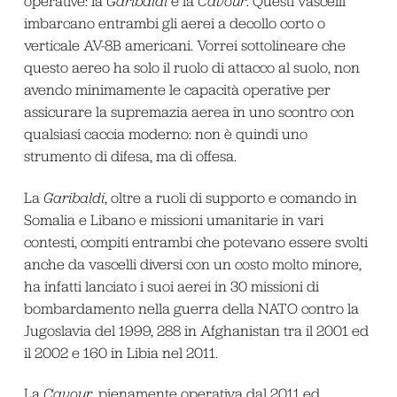
operative: la
Garibaldi
e la
Cavour
. Questi vascelli
imbarcano entrambi gli aerei a decollo corto o
verticale AV-8B americani. Vorrei sottolineare che
questo aereo ha solo il ruolo di attacco al suolo, non
avendo minimamente le capacità operative per
assicurare la supremazia aerea in uno scontro con
qualsiasi caccia moderno: non è quindi uno
strumento di difesa, ma di offesa.
La
Garibaldi
, oltre a ruoli di supporto e comando in
Somalia e Libano e missioni umanitarie in vari
contesti, compiti entrambi che potevano essere svolti
anche da vascelli diversi con un costo molto minore,
ha infatti lanciato i suoi aerei in 30 missioni di
bombardamento nella guerra della NATO contro la
Jugoslavia del 1999, 288 in Afghanistan tra il 2001 ed
il 2002 e 160 in Libia nel 2011.
La
Cavour
, pienamente operativa dal 2011 ed