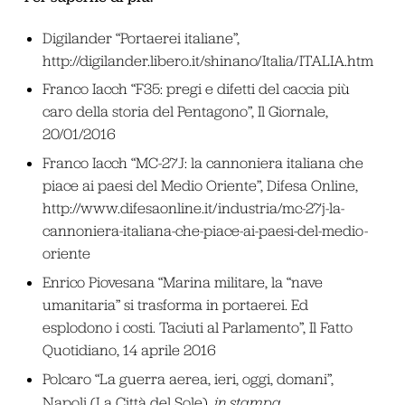
Digilander “Portaerei italiane”,
http://digilander.libero.it/shinano/Italia/ITALIA.htm
Franco Iacch “F35: pregi e difetti del caccia più
caro della storia del Pentagono”, Il Giornale,
20/01/2016
Franco Iacch “MC-27J: la cannoniera italiana che
piace ai paesi del Medio Oriente”, Difesa Online,
http://www.difesaonline.it/industria/mc-27j-la-
cannoniera-italiana-che-piace-ai-paesi-del-medio-
oriente
Enrico Piovesana “Marina militare, la “nave
umanitaria” si trasforma in portaerei. Ed
esplodono i costi. Taciuti al Parlamento”, Il Fatto
Quotidiano, 14 aprile 2016
Polcaro “La guerra aerea, ieri, oggi, domani”,
Napoli (La Città del Sole),
in stampa