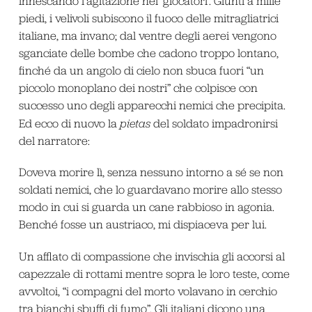
innescando l’agitazione nei ‘giocatori’. Giunti a mille
piedi, i velivoli subiscono il fuoco delle mitragliatrici
italiane, ma invano; dal ventre degli aerei vengono
sganciate delle bombe che cadono troppo lontano,
finché da un angolo di cielo non sbuca fuori “un
piccolo monoplano dei nostri” che colpisce con
successo uno degli apparecchi nemici che precipita.
Ed ecco di nuovo la
pietas
del soldato impadronirsi
del narratore:
Doveva morire lì, senza nessuno intorno a sé se non
soldati nemici, che lo guardavano morire allo stesso
modo in cui si guarda un cane rabbioso in agonia.
Benché fosse un austriaco, mi dispiaceva per lui.
Un afflato di compassione che invischia gli accorsi al
capezzale di rottami mentre sopra le loro teste, come
avvoltoi, “i compagni del morto volavano in cerchio
tra bianchi sbuffi di fumo”. Gli italiani dicono una