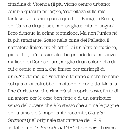
cittadina di Vicenza (il più vicino centro urbano)
cambia quasi in miraggio, “esercitava sulla mia
fantasia un fascino pari a quello di Parigi, di Roma,
del Cairo o di qualsiasi meravigliosa città di sogno”.
Ecco dunque la prima tentazione. Ma non l’unica né
la più straziante. Sceso nella cuna del Palladio, il
narratore finisce tra gli artigli di un’altra tentazione,
più sottile, più passionale che prende le sembianze
muliebri di Donna Clara, moglie di un colonnello di
cui è ospite a cena, che finisce per parlargli di
un’
altra
donna, un vecchio e lontano amore romano,
col quale lei potrebbe rimetterlo in contatto. Ma alla
fine Carletto sa che rimarrà al proprio posto, forte di
un amore per le cose ben fatte e di un patriottico
senso del dovere che è lo stesso che anima le pagine
dell’ultimo e più importante racconto,
Claudio
Graziani
(nell’originale statunitense del 1919
sottotitolato
An Episode of War
) che è però il primo