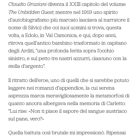
Claudio Graziani
diventa il XXIII capitolo del volume
The Unbidden Guest
; mentre nel 1919 uno spirito
d’autobiografismo più marcato lasciava al narratore il
nome di Silvio) che coi suoi uomini si trova, questa
volta, a Edolo, in Val Camonica, e qui, dopo anni,
ritrova quell’antico bambino trasformato in capitano
degli Arditi, “una profonda ferita sopra l’occhio
sinistro, e sul petto tre nastri azzurri, ciascuno con la
stella d’argento”.
Il ritratto dell’eroe, uno di quelli che si sarebbe potuto
leggere nei romanzi d’appendice, la cui serena
asprezza marca meravigliosamente la metamorfosi di
quanto ancora albergava nella memoria di Carletto:
“Lui rise: «Non ti piace il sapore del sangue austriaco
sul pane, vero?»
Quella battuta così brutale mi impressionò. Ripensai