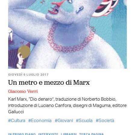
GIOVEDÌ 6 LUGLIO 2017
Un metro e mezzo di Marx
Giacomo Verri
Karl Marx, “Dio denaro”, traduzione di Norberto Bobbio,
introduzione di Luciano Canfora, disegni di Maguma, editore
Gallucci
Cultura
Economia
Giovani
Scuola
Società
IN PRIMO PIANO
INTERVISTE
LIBRARSI
TERZA PAGINA