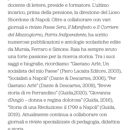
docente di lettere, preside e formatore. L’ultimo
incarico, prima della pensione, la direzione del Liceo
Sbordone di Napoli. Oltre a collaborare con vari
giornali e riviste
Paese Sera
,
Il Manifesto
e
Il Corriere
del Mezzogiorno,
Patria Indipendente
, ha scritto
numerose pubblicazioni e antologie scolastiche edite
da Mursia, Ferraro e Simone. Raia ha sempre avuto
una forte passione per la ricerca storica. Tra i suoi
saggi e biografie, ricordiamo: “Gaetano Arfé, Un
socialista del mio Paese” (Piero Lacaita Editore, 2003),
“Socialisti a Napoli” (Dante & Descartes, 2006), “Per
Gaetano Arfé” (Dante & Descartes, 2008), “Breve
storia di re Ferrandino” (Guida,2020), “Giovanna
d’Angiò – donna e regina dolorosa” (Guida, 2016),
“Storia di una Rivoluzione: il 1799 a Napoli” (Guida,
2019). Attualmente continua a collaborare con
giornali e riviste specializzate di pedagogia, didattica
e storia.