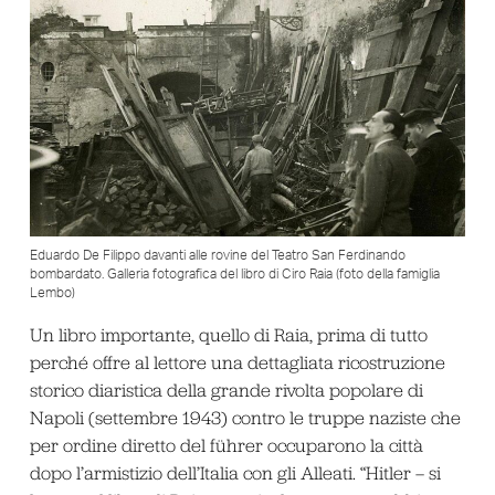
Eduardo De Filippo davanti alle rovine del Teatro San Ferdinando
bombardato. Galleria fotografica del libro di Ciro Raia (foto della famiglia
Lembo)
Un libro importante, quello di Raia, prima di tutto
perché offre al lettore una dettagliata ricostruzione
storico diaristica della grande rivolta popolare di
Napoli (settembre 1943) contro le truppe naziste che
per ordine diretto del führer occuparono la città
dopo l’armistizio dell’Italia con gli Alleati. “Hitler – si