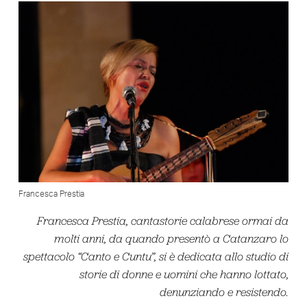
Francesca Prestia
Francesca Prestia, cantastorie calabrese ormai da
molti anni, da quando presentò a Catanzaro lo
spettacolo “Canto e Cuntu”, si è dedicata allo studio di
storie di donne e uomini che hanno lottato,
denunziando e resistendo.