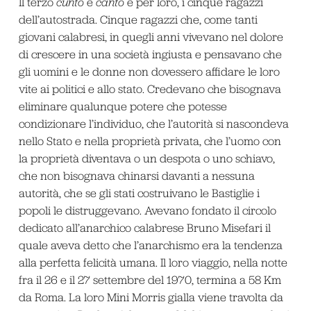
Il terzo
cunto
e
canto
è per loro, i cinque ragazzi
dell’autostrada. Cinque ragazzi che, come tanti
giovani calabresi, in quegli anni vivevano nel dolore
di crescere in una società ingiusta e pensavano che
gli uomini e le donne non dovessero affidare le loro
vite ai politici e allo stato. Credevano che bisognava
eliminare qualunque potere che potesse
condizionare l’individuo, che l’autorità si nascondeva
nello Stato e nella proprietà privata, che l’uomo con
la proprietà diventava o un despota o uno schiavo,
che non bisognava chinarsi davanti a nessuna
autorità, che se gli stati costruivano le Bastiglie i
popoli le distruggevano. Avevano fondato il circolo
dedicato all’anarchico calabrese Bruno Misefari il
quale aveva detto che l’anarchismo era la tendenza
alla perfetta felicità umana. Il loro viaggio, nella notte
fra il 26 e il 27 settembre del 1970, termina a 58 Km
da Roma. La loro Mini Morris gialla viene travolta da